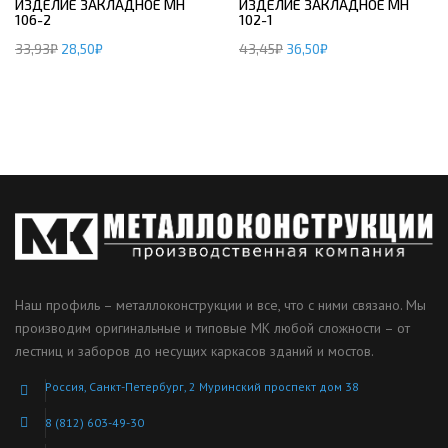
ИЗДЕЛИЕ ЗАКЛАДНОЕ МН
ИЗДЕЛИЕ ЗАКЛАДНОЕ МН
106-2
102-1
33,93
₽
28,50
₽
43,45
₽
36,50
₽
Наш профиль – металлоконструкции и все, что с ними связано. Мы
производим оригинальные и типовые МК любой сложности – от
лестниц и заборов до несущих каркасов зданий и мостов.
Россия, Санкт-Петербург, 2 Муринский проспект дом 38
8 (812) 603-49-30