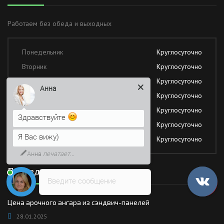
Работаем без обеда и выходных
Понедельник
Круглосуточно
Вторник
Круглосуточно
Среда
Круглосуточно
Анна
Четверг
Круглосуточно
Пятница
Круглосуточно
Здравствуйте
Суббота
Круглосуточно
Я Вас вижу)
Воскресение
Круглосуточно
Анна
печатает...
Последние новости
Введите сообщение
Цена арочного ангара из сэндвич-панелей
28.01.2025