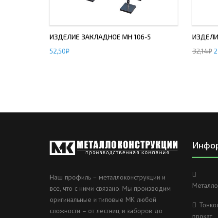
ИЗДЕЛИЕ ЗАКЛАДНОЕ МН 106-5
ИЗДЕЛИ
52,50
₽
32,14
₽
2
Инфо
Наш профиль – металлоконструкции и
Металло
все, что с ними связано. Мы производим
оригинальные и типовые МК любой
Тонко
сложности – от лестниц и заборов до
прокат