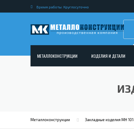
Время работы: Круглосуточно
МЕТАЛЛОКОНСТРУКЦИИ
ИЗДЕЛИЯ И ДЕТАЛИ
АРМАТУРНЫЕ КАРКАСЫ
НЕСТАНДАРТНЫЕ МЕТАЛ
РАМНЫЕ КОНСТРУКЦИИ ДЛЯ ДОРОЖНОГО
МЕТАЛЛИЧЕСКИЕ ФЕРМЫ
ИЗ
СТРОИТЕЛЬСТВА
МЕТАЛЛИЧЕСКИЕ ПЕРЕКР
ОПОРЫ ЛЭП
МЕТАЛЛИЧЕСКИЙ РОСТВЕ
МЕТАЛЛОКОНСТРУКЦИИ ДЛЯ МОСТОВ
МЕТАЛЛИЧЕСКИЕ СТОЙКИ
ИЗГОТОВЛЕНИЕ ЛЕСТНИЦ ИЗ МЕТАЛЛА
Металлоконструкции
Закладные изделия МН 101
МЕТАЛЛИЧЕСКИЕ КОЛОН
ОТКРЫТАЯ КРАНОВАЯ ЭСТАКАДА
АНКЕРНЫЕ ТЯГИ