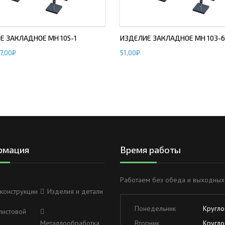
Е ЗАКЛАДНОЕ МН 105-1
ИЗДЕЛИЕ ЗАКЛАДНОЕ МН 103-6
7,00
₽
51,00
₽
рмация
Время работы
Работаем без обеда и выходных
конструкции
Изделия и детали
Понедельник
Кругло
листовой
Металлообработка
Вторник
Кругло