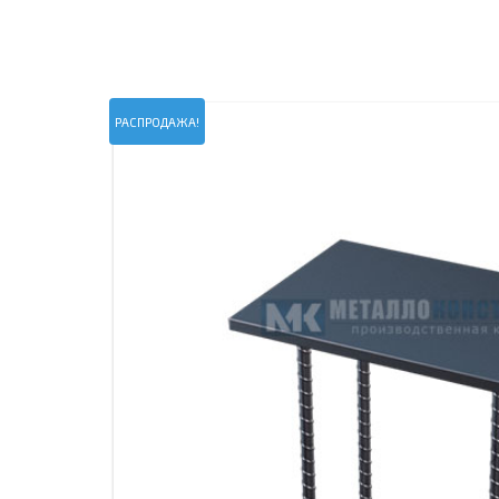
ПРОЖЕКТОРНЫЕ МАЧТЫ
ПРОГОНЫ
МЕТАЛЛИЧЕСКИЕ ОГРАЖДЕНИЯ
ЗАКЛАДНЫЕ ДЕТАЛИ
СВАИ СТАЛЬНЫЕ ВИНТОВЫЕ
ПРОИЗВОДСТВО МЕТАЛЛ
РАСПРОДАЖА!
КОНТЕЙНЕР СБОРНО – РАЗБОРНЫЙ
БЫТ
ИЗГОТОВЛЕНИЕ СВАРНЫХ
ЗАКЛАДНЫЕ ИЗДЕЛИЯ
ОПОРЫ ТРУБОПРОВОДОВ
ДЫМОВЫЕ ТРУБЫ
ДЫМ
РЕЗЬБОВЫЕ ШПИЛЬКИ
САМ
ДЫМ
САМ
ДЫМ
САМ
ДЫМ
САМ
ДЫМ
САМ