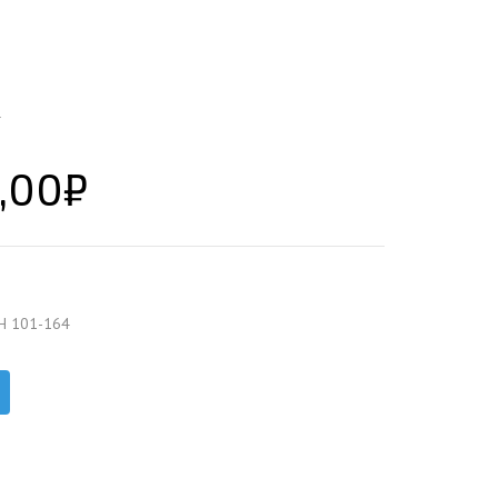
ЕЮЩИЙ С21
АЛЛИЧЕСКОЙ ЛЕСТНИЦЫ
ЕЮЩИЙ НС35
ЛАМНЫХ КОНСТРУКЦИЙ
ЕЮЩИЙ НС44
4
ЕЮЩИЙ С44
ЕЮЩИЙ НС57
,00
₽
ЕЮЩИЙ Н60
ЕЮЩИЙ Н75
СНЫХ АНГАРОВ
ЕЮЩИЙ Н114
СНЫХ АНГАРОВ
Н 101-164