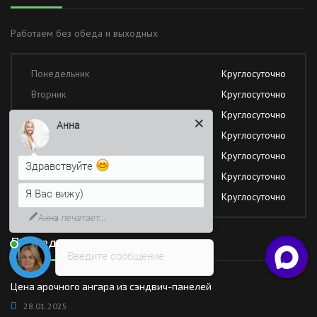
Работаем без обеда и выходных
Понедельник
Круглосуточно
Вторник
Круглосуточно
Среда
Круглосуточно
Анна
Четверг
Круглосуточно
Пятница
Круглосуточно
Здравствуйте
Суббота
Круглосуточно
Я Вас вижу)
Воскресение
Круглосуточно
Анна
печатает...
Последние новости
Введите сообщение
Цена арочного ангара из сэндвич-панелей
28.01.2025