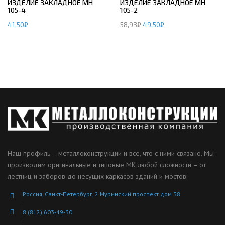
ИЗДЕЛИЕ ЗАКЛАДНОЕ МН
ИЗДЕЛИЕ ЗАКЛАДНОЕ МН
105-4
105-2
41,50
₽
58,93
₽
49,50
₽
Наш профиль – металлоконструкции и все, что с ними связано. Мы
производим оригинальные и типовые МК любой сложности – от
лестниц и заборов до несущих каркасов зданий и мостов.
Россия, Санкт-Петербург, 2 Муринский проспект дом 38
8 (812) 603-49-30