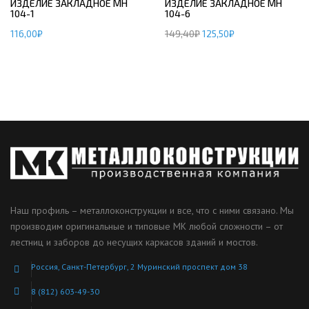
ИЗДЕЛИЕ ЗАКЛАДНОЕ МН
ИЗДЕЛИЕ ЗАКЛАДНОЕ МН
104-1
104-6
116,00
₽
149,40
₽
125,50
₽
Наш профиль – металлоконструкции и все, что с ними связано. Мы
производим оригинальные и типовые МК любой сложности – от
лестниц и заборов до несущих каркасов зданий и мостов.
Россия, Санкт-Петербург, 2 Муринский проспект дом 38
8 (812) 603-49-30