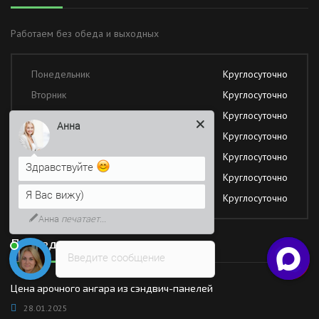
Работаем без обеда и выходных
Понедельник
Круглосуточно
Вторник
Круглосуточно
Среда
Круглосуточно
Анна
Четверг
Круглосуточно
Пятница
Круглосуточно
Здравствуйте
Суббота
Круглосуточно
Я Вас вижу)
Воскресение
Круглосуточно
Анна
печатает...
Последние новости
Введите сообщение
Цена арочного ангара из сэндвич-панелей
28.01.2025