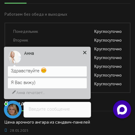
Работаем без обеда и выходных
Понедельник
Круглосуточно
Вторник
Круглосуточно
Среда
Круглосуточно
Анна
Четверг
Круглосуточно
Пятница
Круглосуточно
Здравствуйте
Суббота
Круглосуточно
Я Вас вижу)
Воскресение
Круглосуточно
Анна
печатает...
Последние новости
Введите сообщение
Цена арочного ангара из сэндвич-панелей
28.01.2025