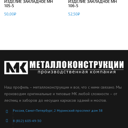
ИЗДЕЛИЕ ЗАКЛАДНОЕ МН
ИЗДЕЛИЕ ЗАКЛАДНОЕ МН
105-5
106-5
50,00
₽
52,50
₽
Наш профиль – металлоконструкции и все, что с ними связано. Мы
производим оригинальные и типовые МК любой сложности – от
лестниц и заборов до несущих каркасов зданий и мостов.
Россия, Санкт-Петербург, 2 Муринский проспект дом 38
8 (812) 603-49-30