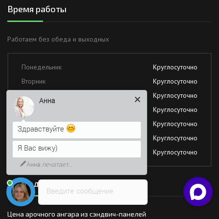
Время работы
Работаем без обеда и выходных
Понедельник
Круглосуточно
Вторник
Круглосуточно
Среда
Круглосуточно
Анна
Четверг
Круглосуточно
Пятница
Круглосуточно
Здравствуйте
Суббота
Круглосуточно
Я Вас вижу)
Воскресение
Круглосуточно
Анна
печатает...
Последние новости
Введите сообщение
Цена арочного ангара из сэндвич-панелей