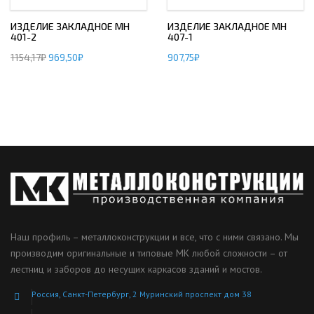
ИЗДЕЛИЕ ЗАКЛАДНОЕ МН
ИЗДЕЛИЕ ЗАКЛАДНОЕ МН
401-2
407-1
1154,17
₽
969,50
₽
907,75
₽
Наш профиль – металлоконструкции и все, что с ними связано. Мы
производим оригинальные и типовые МК любой сложности – от
лестниц и заборов до несущих каркасов зданий и мостов.
Россия, Санкт-Петербург, 2 Муринский проспект дом 38