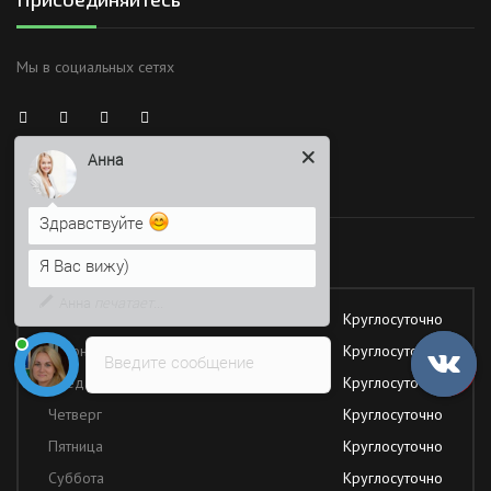
Мы в социальных сетях
Анна
Здравствуйте
Время работы
Я Вас вижу)
Напишите сюда свой вопрос.
Работаем без обеда и выходных
Возможно, его решение будет
быстрее
Понедельник
Круглосуточно
Вторник
Круглосуточно
Введите сообщение
Среда
Круглосуточно
Четверг
Круглосуточно
Пятница
Круглосуточно
Суббота
Круглосуточно