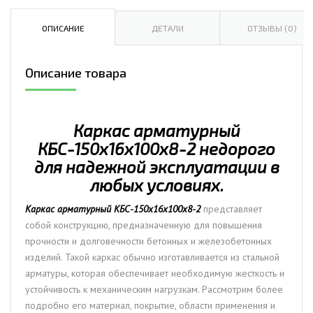
арматурный
КБС-150х16х100х8-
ОПИСАНИЕ
ДЕТАЛИ
ОТЗЫВЫ (0)
2
Описание товара
Каркас арматурный
КБС-150х16х100х8-2 недорого
для надежной эксплуатации в
любых условиях.
Каркас арматурный КБС-150х16х100х8-2
представляет
собой конструкцию, предназначенную для повышения
прочности и долговечности бетонных и железобетонных
изделий. Такой каркас обычно изготавливается из стальной
арматуры, которая обеспечивает необходимую жесткость и
устойчивость к механическим нагрузкам. Рассмотрим более
подробно его материал, покрытие, области применения и