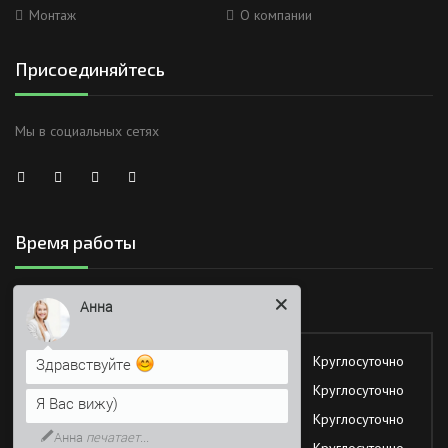
Монтаж
О компании
Присоединяйтесь
Мы в социальных сетях
Время работы
Работаем без обеда и выходных
Анна
Понедельник
Круглосуточно
Здравствуйте
Вторник
Круглосуточно
Я Вас вижу)
Среда
Круглосуточно
Анна
печатает...