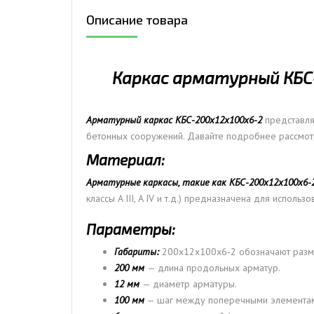
Описание товара
ДЫМ
САМ
ДЫМ
Каркас арматурный КБС-
САМ
ДЫМ
САМ
Арматурный каркас КБС-200х12х100х6-2
представля
бетонных сооружений. Давайте подробнее рассмотр
Материал:
Арматурные каркасы, такие как КБС-200х12х100х6-
классы A III, A IV и т.д.) предназначена для исполь
Параметры:
Габариты:
200х12х100х6-2 обозначают разме
200 мм
— длина продольных арматур.
12 мм
— диаметр арматуры.
100 мм
— шаг между поперечными элемента