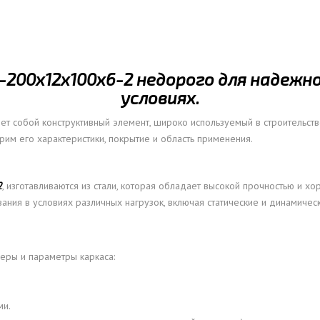
ОВАЯ ТРУБА 15 М ОДНОСТВОЛЬНАЯ
ОНЕСУЩАЯ
ОВАЯ ТРУБА 13 М ОДНОСТВОЛЬНАЯ
200х12х100х6-2 недорого для надежн
ОНЕСУЩАЯ
условиях.
ОВАЯ ТРУБА 11 М ОДНОСТВОЛЬНАЯ
ОНЕСУЩАЯ
ет собой конструктивный элемент, широко используемый в строительств
им его характеристики, покрытие и область применения.
2
, изготавливаются из стали, которая обладает высокой прочностью и х
зования в условиях различных нагрузок, включая статические и динамичес
ры и параметры каркаса:
ми.