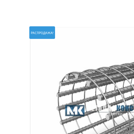
ПРОЖЕКТОРНЫЕ МАЧТЫ
ПРОГОНЫ
МЕТАЛЛИЧЕСКИЕ ОГРАЖДЕНИЯ
ЗАКЛАДНЫЕ ДЕТАЛИ
СВАИ СТАЛЬНЫЕ ВИНТОВЫЕ
ПРОИЗВОДСТВО МЕТАЛЛ
РАСПРОДАЖА!
КОНТЕЙНЕР СБОРНО – РАЗБОРНЫЙ
БЫТ
ИЗГОТОВЛЕНИЕ СВАРНЫХ
ЗАКЛАДНЫЕ ИЗДЕЛИЯ
ОПОРЫ ТРУБОПРОВОДОВ
ДЫМОВЫЕ ТРУБЫ
ДЫМ
РЕЗЬБОВЫЕ ШПИЛЬКИ
САМ
ДЫМ
САМ
ДЫМ
САМ
ДЫМ
САМ
ДЫМ
САМ