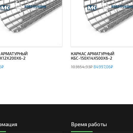
 АРМАТУРНЫЙ
КАРКАС АРМАТУРНЫЙ
0Х12Х200Х6-2
КБС-150Х14Х500Х6-2
6
₽
103654,93
₽
84997,06
₽
рмация
Время работы