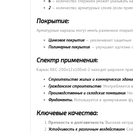
6
— количество стержней (может указывать на
2
— количество арматурных слоев (если прим
Покрытие:
Арматурные каркасы могут иметь различное покрыти
Цинковое покрытие
— увеличивает защитные 
Полимерные покрытия
— улучшают адгезию с
Спектр применения:
Каркас КБС-200х12х100х6-2 находит широкое прим
Строительство жилых и коммерческих здани
Гражданское строительство
. Употребляется 
Производственные и складские помещения
. Н
Фундаменты.
Используется в армировании фун
Ключевые качества:
Прочность и долговечность
. Высокая несу
Устойчивость к различным воздействиям
. Сп