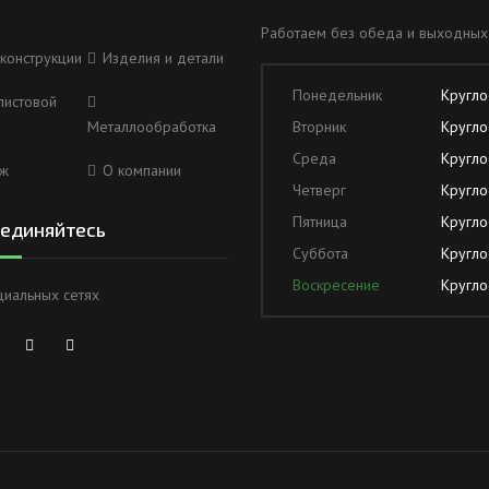
Работаем без обеда и выходных
конструкции
Изделия и детали
Понедельник
Кругло
листовой
Металлообработка
Вторник
Кругло
Среда
Кругло
ж
О компании
Четверг
Кругло
Пятница
Кругло
единяйтесь
Суббота
Кругло
Воскресение
Кругло
циальных сетях