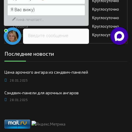
Среда
Круглосуточно
Напишите сюда свой вопрос.
Четверг
Круглосуточно
Возможно, его решение будет
быстрее
Пятница
Круглосуточно
Суббота
Круглосуточно
Воскресение
Круглосуточно
Введите сообщение
Последние новости
Цена арочного ангара из сэндвич-панелей
28.01.2025
Сэндвич-панели для арочных ангаров
28.01.2025