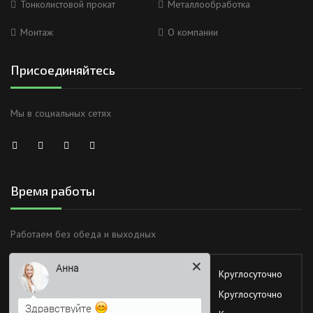
Тонколистовой прокат
Металлообработка
Монтаж
О компании
Присоединяйтесь
Мы в социальных сетях
Время работы
Анна
Работаем без обеда и выходных
Здравствуйте
Понедельник
Круглосуточно
Вторник
Круглосуточно
Я Вас вижу)