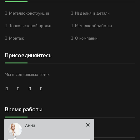
Металлоконструкции
Изделия и детали
Тонколистовой прокат
Металлообработка
Монтаж
О компании
Присоединяйтесь
Мы в социальных сетях
Анна
Время работы
Здравствуйте
Работаем без обеда и выходных
Я Вас вижу)