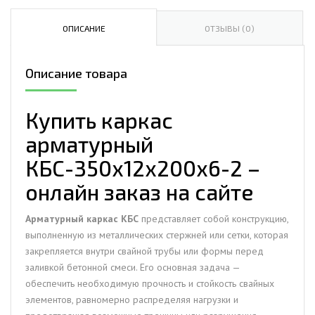
арматурный
КБС-350х12х200х6-
ОПИСАНИЕ
ОТЗЫВЫ (0)
2
Описание товара
Купить каркас
арматурный
КБС-350х12х200х6-2 –
онлайн заказ на сайте
Арматурный каркас КБС
представляет собой конструкцию,
выполненную из металлических стержней или сетки, которая
закрепляется внутри свайной трубы или формы перед
заливкой бетонной смеси. Его основная задача —
обеспечить необходимую прочность и стойкость свайных
элементов, равномерно распределяя нагрузки и