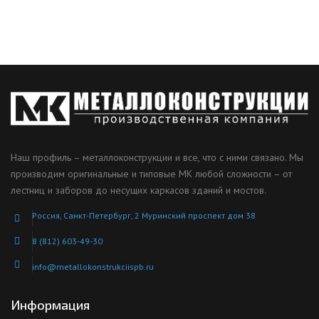
Наш профиль – металлоконструкции и все, что с ними связано. Мы
производим оригинальные и типовые МК любой сложности – от
лестниц и заборов до несущих каркасов зданий и мостов.
Россия, Санкт-Петербург, 2 Муринский проспект дом 38
8 (812) 603-49-30
info@metallokonstrukciispb.ru
Информация