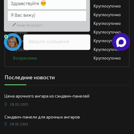
Понедельник
Круглосуточно
Напишите сюда свой вопрос.
Вторник
Круглосуточно
Возможно, его решение будет
быстрее
Среда
Круглосуточно
Четверг
Круглосуточно
Пятница
Круглосуточно
Введите сообщение
Суббота
Круглосуточно
Воскресение
Круглосуточно
Последние новости
Цена арочного ангара из сэндвич-панелей
28.01.2025
Сэндвич-панели для арочных ангаров
28.01.2025