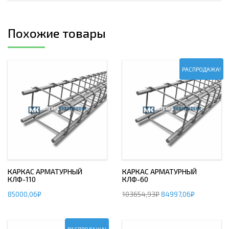
Похожие товары
РАСПРОДАЖА!
КАРКАС АРМАТУРНЫЙ
КАРКАС АРМАТУРНЫЙ
КЛФ-110
КЛФ-60
85000,06
₽
103654,93
₽
84997,06
₽