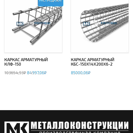
РАСПРОДАЖА!
КАРКАС АРМАТУРНЫЙ
КАРКАС АРМАТУРНЫЙ
КЛФ-150
КБС-150Х14Х200Х6-2
103654,93
₽
84997,06
₽
85000,06
₽