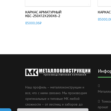
КАРКАС АРМАТУРНЫЙ
КАРКАС
КБС-250Х12Х200Х6-2
85000,0
85000,06
₽
Инфо
Наш профиль – металлоконструкции и
Металло
все, что с ними связано. Мы производим
оригинальные и типовые МК любой
Тонко
сложности – от лестниц и заборов до
прокат
несущих каркасов зданий и мостов.