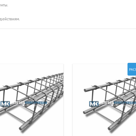
нты.
действиям.
РАС