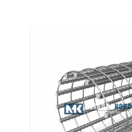
ПРОЖЕКТОРНЫЕ МАЧТЫ
ПРОГОНЫ
МЕТАЛЛИЧЕСКИЕ ОГРАЖДЕНИЯ
ЗАКЛАДНЫЕ ДЕТАЛИ
СВАИ СТАЛЬНЫЕ ВИНТОВЫЕ
ПРОИЗВОДСТВО МЕТАЛЛ
КОНТЕЙНЕР СБОРНО – РАЗБОРНЫЙ
БЫТ
ИЗГОТОВЛЕНИЕ СВАРНЫХ
ЗАКЛАДНЫЕ ИЗДЕЛИЯ
ОПОРЫ ТРУБОПРОВОДОВ
ДЫМОВЫЕ ТРУБЫ
ДЫМ
РЕЗЬБОВЫЕ ШПИЛЬКИ
САМ
ДЫМ
САМ
ДЫМ
САМ
ДЫМ
САМ
ДЫМ
САМ