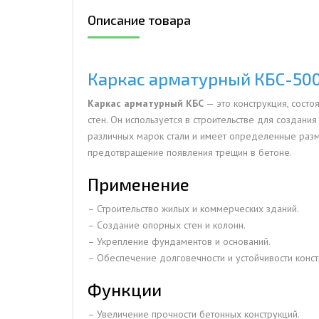
Описание товара
ДЫМ
САМ
ДЫМ
Каркас арматурный КБС-500
САМ
Каркас арматурный КБС
— это конструкция, сост
ДЫМ
стен. Он используется в строительстве для создани
САМ
различных марок стали и имеет определенные разм
предотвращение появления трещин в бетоне.
Применение
– Строительство жилых и коммерческих зданий.
– Создание опорных стен и колонн.
– Укрепление фундаментов и оснований.
– Обеспечение долговечности и устойчивости конст
Функции
– Увеличение прочности бетонных конструкций.