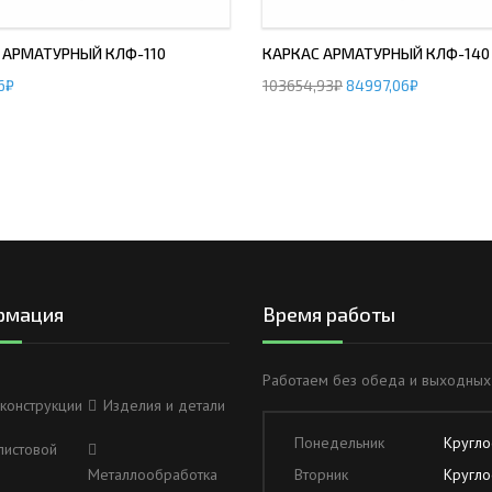
 АРМАТУРНЫЙ КЛФ-110
КАРКАС АРМАТУРНЫЙ КЛФ-140
6
₽
103654,93
₽
84997,06
₽
рмация
Время работы
Работаем без обеда и выходных
конструкции
Изделия и детали
Понедельник
Кругло
листовой
Металлообработка
Вторник
Кругло