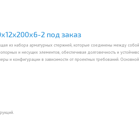
ОВАЯ ТРУБА 15 М ОДНОСТВОЛЬНАЯ
ОНЕСУЩАЯ
ОВАЯ ТРУБА 13 М ОДНОСТВОЛЬНАЯ
х12х200х6-2 под заказ
ОНЕСУЩАЯ
оящая из набора арматурных стержней, которые соединены между собой
ОВАЯ ТРУБА 11 М ОДНОСТВОЛЬНАЯ
я опорных и несущих элементов, обеспечивая долговечность и устойчиво
ОНЕСУЩАЯ
еры и конфигурации в зависимости от проектных требований. Основной
рукций.