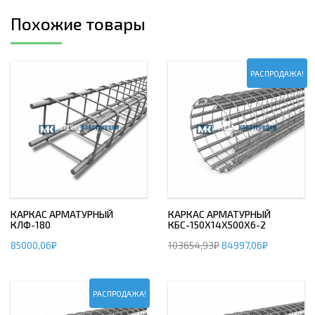
Похожие товары
РАСПРОДАЖА!
КАРКАС АРМАТУРНЫЙ
КАРКАС АРМАТУРНЫЙ
КЛФ-180
КБС-150Х14Х500Х6-2
85000,06
₽
103654,93
₽
84997,06
₽
РАСПРОДАЖА!