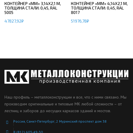
КОНТЕЙНЕР «ММ» 3,14Х2,1 М,
КОНТЕЙНЕР «ММ» 4,14Х2,1 М,
ТОЛЩИНА СТАЛИ: 0,45, RAL
ТОЛЩИНА СТАЛИ: 0,45, RAL
5005
8017
47827,92
₽
51976,78
₽
Наш профиль – металлоконструкции и все, что с ними связано. Мы
производим оригинальные и типовые МК любой сложности – от
лестниц и заборов до несущих каркасов зданий и мостов.
Россия, Санкт-Петербург, 2 Муринский проспект дом 38
8 (812) 603-49-30