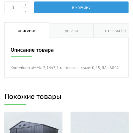
+
В КОРЗИНУ
Количество
-
Контейнер
«ММ»
2,14х2,1
ОПИСАНИЕ
ДЕТАЛИ
ОТЗЫВЫ (0)
м,
толщина
Описание товара
стали:
0,45,
RAL
Контейнер «ММ» 2,14х2,1 м, толщина стали: 0,45, RAL 6002
6002
Похожие товары