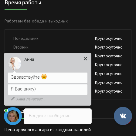
Время работы
Работаем без обеда и выходных
Понедельник
Круглосуточно
Анна
Вторник
Круглосуточно
Среда
Круглосуточно
Здравствуйте
Четверг
Круглосуточно
Я Вас вижу)
Пятница
Круглосуточно
Суббота
Круглосуточно
Напишите сюда свой вопрос.
Возможно, его решение будет
Воскресение
Круглосуточно
быстрее
Последние новости
Введите сообщение
Цена арочного ангара из сэндвич-панелей