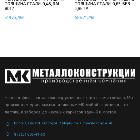
ТОЛЩИНА СТАЛИ: 0,45, RAL
ТОЛЩИНА СТАЛИ: 0,65, БЕЗ
8017
ЦВЕТА
51976,78
₽
68421,79
₽
Наш профиль – металлоконструкции и все, что с ними связано. Мы
производим оригинальные и типовые МК любой сложности – от
лестниц и заборов до несущих каркасов зданий и мостов.
Россия, Санкт-Петербург, 2 Муринский проспект дом 38
8 (812) 603-49-30