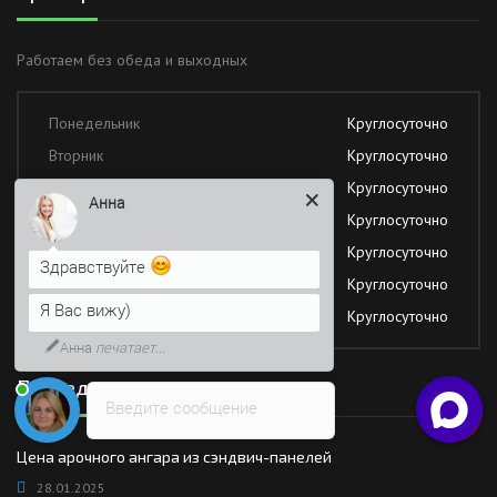
Работаем без обеда и выходных
Понедельник
Круглосуточно
Вторник
Круглосуточно
Среда
Круглосуточно
Анна
Четверг
Круглосуточно
Пятница
Круглосуточно
Здравствуйте
Суббота
Круглосуточно
Я Вас вижу)
Воскресение
Круглосуточно
Анна
печатает...
Последние новости
Введите сообщение
Цена арочного ангара из сэндвич-панелей
28.01.2025