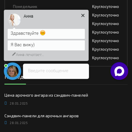
Понедельник
Круглосуточно
Вторник
Круглосуточно
Анна
Среда
Круглосуточно
Четверг
Круглосуточно
Здравствуйте
Пятница
Круглосуточно
Я Вас вижу)
Суббота
Круглосуточно
Анна
печатает...
Воскресение
Круглосуточно
Введите сообщение
Последние новости
Цена арочного ангара из сэндвич-панелей
28.01.2025
Сэндвич-панели для арочных ангаров
28.01.2025