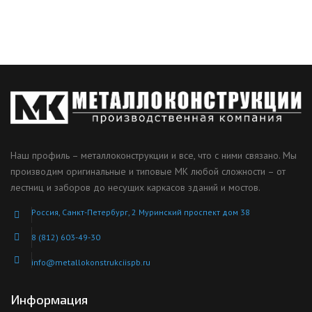
Наш профиль – металлоконструкции и все, что с ними связано. Мы
производим оригинальные и типовые МК любой сложности – от
лестниц и заборов до несущих каркасов зданий и мостов.
Россия, Санкт-Петербург, 2 Муринский проспект дом 38
8 (812) 603-49-30
info@metallokonstrukciispb.ru
Информация