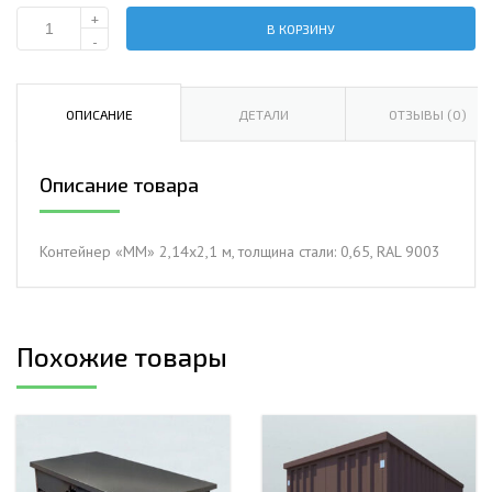
+
В КОРЗИНУ
Количество
-
Контейнер
«ММ»
2,14х2,1
ОПИСАНИЕ
ДЕТАЛИ
ОТЗЫВЫ (0)
м,
толщина
Описание товара
стали:
0,65,
RAL
Контейнер «ММ» 2,14х2,1 м, толщина стали: 0,65, RAL 9003
9003
Похожие товары