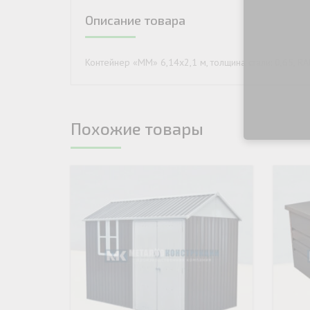
Описание товара
ДЫМ
САМ
ДЫМ
Контейнер «ММ» 6,14х2,1 м, толщина стали: 0,65, R
САМ
ДЫМ
САМ
Похожие товары