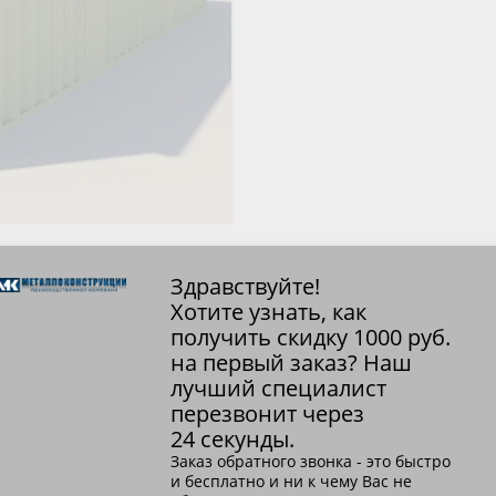
стали:
ОВАЯ ТРУБА 25 М ТРЕХСТВОЛЬНАЯ
0,65,
ОНЕСУЩАЯ
RAL
ОВАЯ ТРУБА 35 М ДВУХСТВОЛЬНАЯ
1014
ОНЕСУЩАЯ
ОВАЯ ТРУБА 30 М ДВУХСТВОЛЬНАЯ
ОНЕСУЩАЯ
ОВАЯ ТРУБА 25 М ДВУХСТВОЛЬНАЯ
ОНЕСУЩАЯ
ОВАЯ ТРУБА 23 М ОДНОСТВОЛЬНАЯ
Здравствуйте!
ОНЕСУЩАЯ
Хотите узнать, как
получить скидку
1000
руб.
ОВАЯ ТРУБА 21 М ОДНОСТВОЛЬНАЯ
на первый заказ? Наш
ОНЕСУЩАЯ
лучший специалист
ОВАЯ ТРУБА 19 М ОДНОСТВОЛЬНАЯ
перезвонит через
ОНЕСУЩАЯ
24 секунды.
Заказ обратного звонка - это быстро
ОТЗЫВЫ (0)
ОВАЯ ТРУБА 17 М ОДНОСТВОЛЬНАЯ
и бесплатно и ни к чему Вас не
ОНЕСУЩАЯ