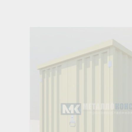
ПРОЖЕКТОРНЫЕ МАЧТЫ
ПРОГОНЫ
МЕТАЛЛИЧЕСКИЕ ОГРАЖДЕНИЯ
ЗАКЛАДНЫЕ ДЕТАЛИ
СВАИ СТАЛЬНЫЕ ВИНТОВЫЕ
ПРОИЗВОДСТВО МЕТАЛЛ
КОНТЕЙНЕР СБОРНО – РАЗБОРНЫЙ
БЫТ
ИЗГОТОВЛЕНИЕ СВАРНЫХ
ЗАКЛАДНЫЕ ИЗДЕЛИЯ
ОПОРЫ ТРУБОПРОВОДОВ
ДЫМОВЫЕ ТРУБЫ
ДЫМ
РЕЗЬБОВЫЕ ШПИЛЬКИ
САМ
ДЫМ
САМ
ДЫМ
САМ
ДЫМ
САМ
ДЫМ
САМ