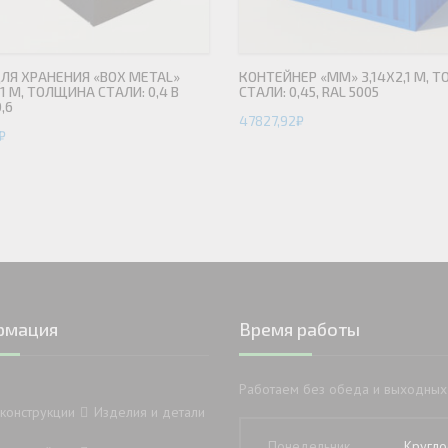
ЛЯ ХРАНЕНИЯ «BOX METAL»
КОНТЕЙНЕР «ММ» 3,14Х2,1 М, 
61 М, ТОЛЩИНА СТАЛИ: 0,4 В
СТАЛИ: 0,45, RAL 5005
,6
47827,92
₽
₽
рмация
Время работы
Работаем без обеда и выходных
конструкции
Изделия и детали
Понедельник
Кругло