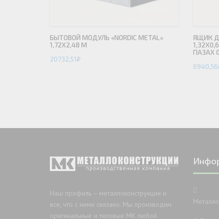
БЫТОВОЙ МОДУЛЬ «NORDIC METAL»
ЯЩИК Д
1,72Х2,48 М
1,32Х0,
ПАЗАХ 0
20732,51
₽
6940,56
Инфо
Наш профиль – металлоконструкции и
Металло
все, что с ними связано. Мы производим
оригинальные и типовые МК любой