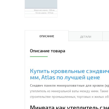
ДЫМ
САМ
ДЫМ
САМ
ДЫМ
ОПИСАНИЕ
ДЕТАЛИ
САМ
Описание товара
Купить кровельные сэндвич-
мм, Atlas по лучшей цене
Сэндвич панели минераловатные для кровли (к
утеплитель из минеральной ваты между ними. Таки
строительстве промышленных, торговых и жилых об
Минвата как утеплитель сэ