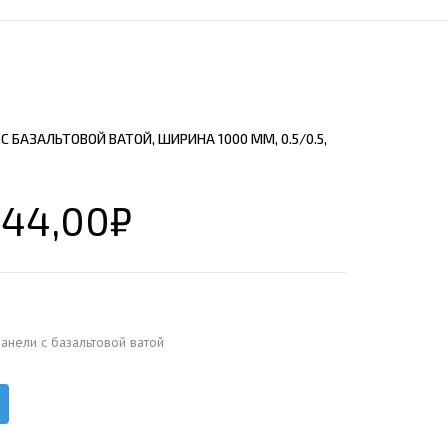
ЕЮЩИЙ С21
АЛЛИЧЕСКОЙ ЛЕСТНИЦЫ
ЕЮЩИЙ НС35
ЛАМНЫХ КОНСТРУКЦИЙ
ЕЮЩИЙ НС44
ЕЮЩИЙ С44
 БАЗАЛЬТОВОЙ ВАТОЙ, ШИРИНА 1000 ММ, 0.5/0.5,
ЕЮЩИЙ НС57
ЕЮЩИЙ Н60
944,00
₽
ЕЮЩИЙ Н75
СНЫХ АНГАРОВ
ЕЮЩИЙ Н114
СНЫХ АНГАРОВ
анели c базальтовой ватой