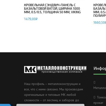
КРОВЕЛЬНАЯ СЭНДВИЧ-ПАНЕЛЬ С
КРОВЕЛ
БАЗАЛЬТОВОЙ ВАТОЙ, ШИРИНА 1000
БАЗАЛЬ
ММ, 0.5/0.5, ТОЛЩИНА 50 ММ, VIKING
ММ, 0.5
ПОЛИУР
1479,00
₽
1660,50
Инфо
Наш профиль – металлоконструкции и
Металло
все, что с ними связано. Мы производим
оригинальные и типовые МК любой
Тонко
сложности – от лестниц и заборов до
прокат
несущих каркасов зданий и мостов.