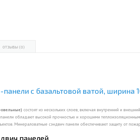
ОВАЯ ТРУБА 15 М ОДНОСТВОЛЬНАЯ
ОНЕСУЩАЯ
ОВАЯ ТРУБА 13 М ОДНОСТВОЛЬНАЯ
ОНЕСУЩАЯ
ОВАЯ ТРУБА 11 М ОДНОСТВОЛЬНАЯ
ОТЗЫВЫ (0)
ОНЕСУЩАЯ
панели с базальтовой ватой, ширина 10
ровельные)
состоят из нескольких слоев, включая внутренний и внешний
е панели обладают высокой прочностью и хорошими теплоизоляционными
ъектов. Минераловатные сэндвич панели обеспечивают защиту от пожа
ндвич панелей