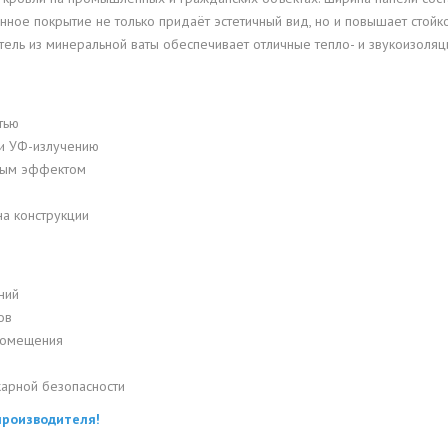
анное покрытие не только придаёт эстетичный вид, но и повышает сто
тель из минеральной ваты обеспечивает отличные тепло- и звукоизоляц
тью
 и УФ-излучению
ьным эффектом
на конструкции
ний
ов
помещения
арной безопасности
производителя!