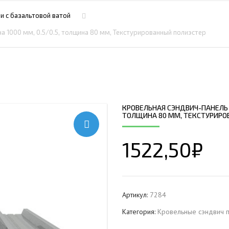
ПРОФНАСТИЛ HЕРЖАВ
ПЛАЗМЕННАЯ РЕЗКА
НС18ПГ
МОНТАЖ МЕТ
и c базальтовой ватой
ПРОФНАСТИЛ HЕРЖАВ
РУБКА МЕТАЛЛА ГИЛЬОТИНОЙ
МП20ПГ
МОНТАЖ РЕК
а 1000 мм, 0.5/0.5, толщина 80 мм, Текстурированный полиэстер
ПРОФНАСТИЛ HЕРЖАВ
ИЧЕСКИХ РАМ
СВАРОЧНО-СБОРОЧНЫЕ РАБОТЫ
С21ПГ
ОВКИ
ПРОФНАСТИЛ HЕРЖАВ
 БАЛОК
ТОКАРНАЯ ОБРАБОТКА
МП35ПГ
ПРОФНАСТИЛ HЕРЖАВ
ФРЕЗЕРОВАНИЕ МЕТАЛЛА
С44ПГ
ОВАЯ ТРУБА 40 М ЧЕТЫРЕХСТВОЛЬНАЯ
ПРОФНАСТИЛ HЕРЖАВ
ШЛИФОВКА МЕТАЛЛА
Н60ПГ
ОНЕСУЩАЯ
КРОВЕЛЬНАЯ СЭНДВИЧ-ПАНЕЛЬ С
ПРОФНАСТИЛ HЕРЖАВ
ТОЛЩИНА 80 ММ, ТЕКСТУРИРО
Н112ПГ ДЛЯ БЕСКАРКА
ОВАЯ ТРУБА 35 М ЧЕТЫРЕХСТВОЛЬНАЯ
ПРОФНАСТИЛ HЕРЖАВ
Н114ПГ ДЛЯ БЕСКАРКА
ОНЕСУЩАЯ
1522,50
₽
ОВАЯ ТРУБА 30 М ЧЕТЫРЕХСТВОЛЬНАЯ
ОНЕСУЩАЯ
ОВАЯ ТРУБА 25 М ЧЕТЫРЕХСТВОЛЬНАЯ
ОНЕСУЩАЯ
Артикул:
7284
ОВАЯ ТРУБА 30 М ТРЕХСТВОЛЬНАЯ
Категория:
Кровельные сэндвич п
ОНЕСУЩАЯ