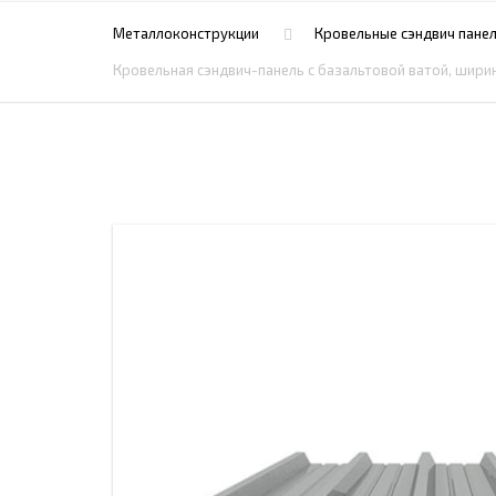
ПРОЖЕКТОРНЫЕ МАЧТЫ
ПРОГОНЫ
Металлоконструкции
Кровельные сэндвич панел
МЕТАЛЛИЧЕСКИЕ ОГРАЖДЕНИЯ
ЗАКЛАДНЫЕ ДЕТАЛИ
Кровельная сэндвич-панель с базальтовой ватой, ширин
СВАИ СТАЛЬНЫЕ ВИНТОВЫЕ
ПРОИЗВОДСТВО МЕТАЛЛ
КОНТЕЙНЕР СБОРНО – РАЗБОРНЫЙ
БЫТ
ИЗГОТОВЛЕНИЕ СВАРНЫХ
ЗАКЛАДНЫЕ ИЗДЕЛИЯ
ОПОРЫ ТРУБОПРОВОДОВ
ДЫМОВЫЕ ТРУБЫ
ДЫМ
РЕЗЬБОВЫЕ ШПИЛЬКИ
САМ
ДЫМ
САМ
ДЫМ
САМ
ДЫМ
САМ
ДЫМ
САМ