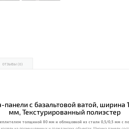
ОВАЯ ТРУБА 15 М ОДНОСТВОЛЬНАЯ
ОНЕСУЩАЯ
ОВАЯ ТРУБА 13 М ОДНОСТВОЛЬНАЯ
ОНЕСУЩАЯ
ОВАЯ ТРУБА 11 М ОДНОСТВОЛЬНАЯ
ОНЕСУЩАЯ
ОТЗЫВЫ (0)
панели с базальтовой ватой, ширина 1
мм, Текстурированный полиэстер
еплителем толщиной 80 мм и облицовкой из стали 0,5/0,5 мм с 
а кровли на промышленных и гражданских объектах. Ширина панели сост