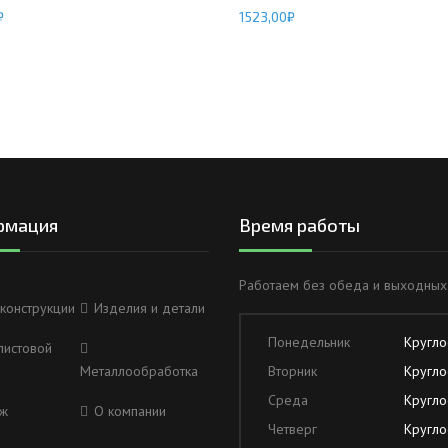
₽
1523,00
₽
рмация
Время работы
Работаем без обеда и выходных
конструкции
Изделия и детали
Понедельник
Кругло
листовой
Металлообработка
Вторник
Кругло
Среда
Кругло
ж
О компании
Четверг
Кругло