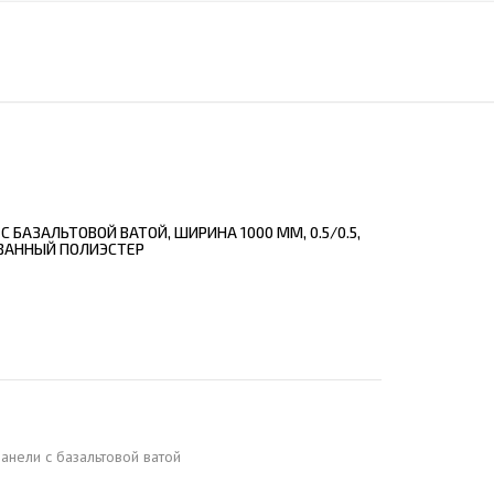
ЕЮЩИЙ С21
АЛЛИЧЕСКОЙ ЛЕСТНИЦЫ
ЕЮЩИЙ НС35
ЛАМНЫХ КОНСТРУКЦИЙ
ЕЮЩИЙ НС44
ЕЮЩИЙ С44
ЕЮЩИЙ НС57
ЕЮЩИЙ Н60
 БАЗАЛЬТОВОЙ ВАТОЙ, ШИРИНА 1000 ММ, 0.5/0.5,
ЕЮЩИЙ Н75
ВАННЫЙ ПОЛИЭСТЕР
СНЫХ АНГАРОВ
ЕЮЩИЙ Н114
СНЫХ АНГАРОВ
анели c базальтовой ватой