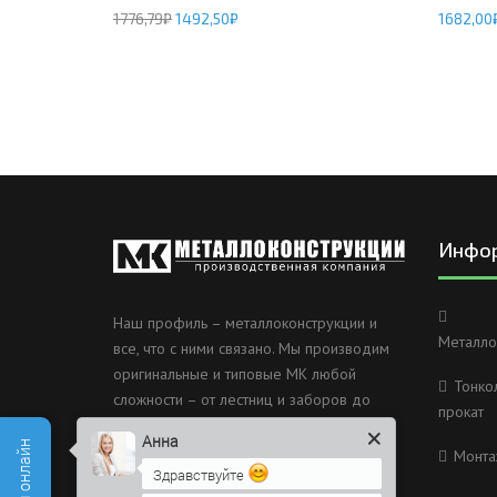
1776,79
₽
1492,50
₽
1682,00
Инфо
Наш профиль – металлоконструкции и
Металло
все, что с ними связано. Мы производим
оригинальные и типовые МК любой
Тонко
сложности – от лестниц и заборов до
прокат
несущих каркасов зданий и мостов.
Анна
Монта
Россия, Санкт-Петербург, 2
Здравствуйте
Муринский проспект дом 38