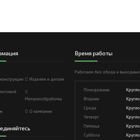
рмация
Время работы
Работаем без обеда и выходных
конструкции
Изделия и детали
Понедельник
Кругло
листовой
Металлообработка
Вторник
Кругло
Среда
Кругло
ж
О компании
Четверг
Кругло
Пятница
Кругло
единяйтесь
Суббота
Кругло