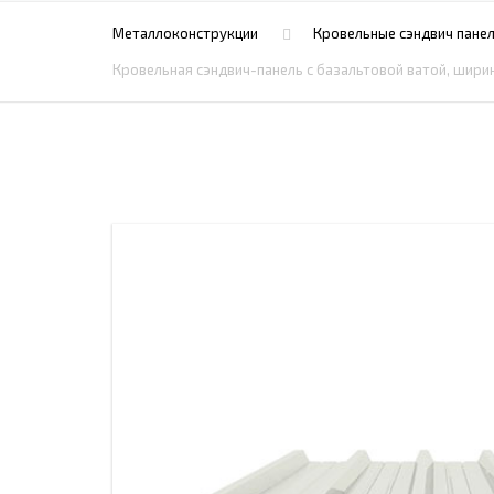
ПРОЖЕКТОРНЫЕ МАЧТЫ
ПРОГОНЫ
Металлоконструкции
Кровельные сэндвич панел
МЕТАЛЛИЧЕСКИЕ ОГРАЖДЕНИЯ
ЗАКЛАДНЫЕ ДЕТАЛИ
Кровельная сэндвич-панель с базальтовой ватой, ширин
СВАИ СТАЛЬНЫЕ ВИНТОВЫЕ
ПРОИЗВОДСТВО МЕТАЛЛ
КОНТЕЙНЕР СБОРНО – РАЗБОРНЫЙ
БЫТ
ИЗГОТОВЛЕНИЕ СВАРНЫХ
ЗАКЛАДНЫЕ ИЗДЕЛИЯ
ОПОРЫ ТРУБОПРОВОДОВ
ДЫМОВЫЕ ТРУБЫ
ДЫМ
РЕЗЬБОВЫЕ ШПИЛЬКИ
САМ
ДЫМ
САМ
ДЫМ
САМ
ДЫМ
САМ
ДЫМ
САМ