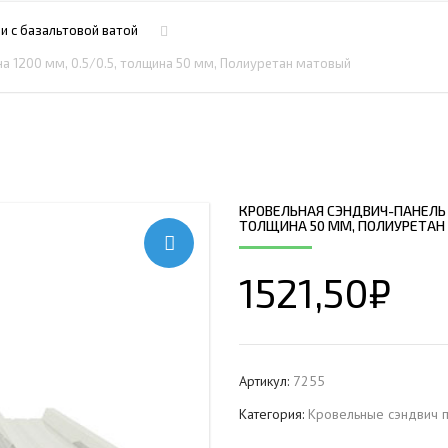
ПРОФНАСТИЛ HЕРЖАВ
ПЛАЗМЕННАЯ РЕЗКА
НС18ПГ
МОНТАЖ МЕТ
и c базальтовой ватой
ПРОФНАСТИЛ HЕРЖАВ
РУБКА МЕТАЛЛА ГИЛЬОТИНОЙ
МП20ПГ
МОНТАЖ РЕК
а 1200 мм, 0.5/0.5, толщина 50 мм, Полиуретан матовый
ПРОФНАСТИЛ HЕРЖАВ
ИЧЕСКИХ РАМ
СВАРОЧНО-СБОРОЧНЫЕ РАБОТЫ
С21ПГ
ОВКИ
ПРОФНАСТИЛ HЕРЖАВ
 БАЛОК
ТОКАРНАЯ ОБРАБОТКА
МП35ПГ
ПРОФНАСТИЛ HЕРЖАВ
ФРЕЗЕРОВАНИЕ МЕТАЛЛА
С44ПГ
ОВАЯ ТРУБА 40 М ЧЕТЫРЕХСТВОЛЬНАЯ
ПРОФНАСТИЛ HЕРЖАВ
ШЛИФОВКА МЕТАЛЛА
Н60ПГ
ОНЕСУЩАЯ
КРОВЕЛЬНАЯ СЭНДВИЧ-ПАНЕЛЬ С
ПРОФНАСТИЛ HЕРЖАВ
ТОЛЩИНА 50 ММ, ПОЛИУРЕТАН
Н112ПГ ДЛЯ БЕСКАРКА
ОВАЯ ТРУБА 35 М ЧЕТЫРЕХСТВОЛЬНАЯ
ПРОФНАСТИЛ HЕРЖАВ
Н114ПГ ДЛЯ БЕСКАРКА
ОНЕСУЩАЯ
1521,50
₽
ОВАЯ ТРУБА 30 М ЧЕТЫРЕХСТВОЛЬНАЯ
ОНЕСУЩАЯ
ОВАЯ ТРУБА 25 М ЧЕТЫРЕХСТВОЛЬНАЯ
ОНЕСУЩАЯ
Артикул:
7255
ОВАЯ ТРУБА 30 М ТРЕХСТВОЛЬНАЯ
Категория:
Кровельные сэндвич п
ОНЕСУЩАЯ