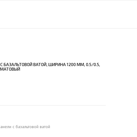
ЕЮЩИЙ С21
АЛЛИЧЕСКОЙ ЛЕСТНИЦЫ
ЕЮЩИЙ НС35
ЛАМНЫХ КОНСТРУКЦИЙ
ЕЮЩИЙ НС44
ЕЮЩИЙ С44
ЕЮЩИЙ НС57
ЕЮЩИЙ Н60
 БАЗАЛЬТОВОЙ ВАТОЙ, ШИРИНА 1200 ММ, 0.5/0.5,
ЕЮЩИЙ Н75
 МАТОВЫЙ
СНЫХ АНГАРОВ
ЕЮЩИЙ Н114
СНЫХ АНГАРОВ
анели c базальтовой ватой