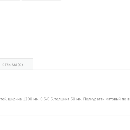
ОВАЯ ТРУБА 15 М ОДНОСТВОЛЬНАЯ
ОНЕСУЩАЯ
ОВАЯ ТРУБА 13 М ОДНОСТВОЛЬНАЯ
ОНЕСУЩАЯ
ОВАЯ ТРУБА 11 М ОДНОСТВОЛЬНАЯ
ОНЕСУЩАЯ
ОТЗЫВЫ (0)
атой, ширина 1200 мм, 0.5/0.5, толщина 50 мм, Полиуретан матовый по