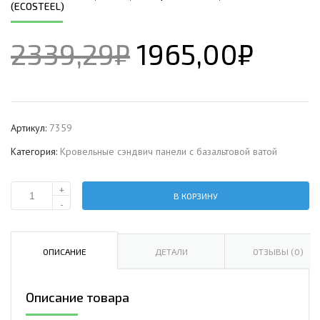
(ECOSTEEL)
2339,29
₽
1965,00
₽
Артикул:
7359
Категория:
Кровельные сэндвич панели c базальтовой ватой
+
В КОРЗИНУ
Количество
-
Кровельная
сэндвич-
панель
ОПИСАНИЕ
ДЕТАЛИ
ОТЗЫВЫ (0)
с
базальтовой
Описание товара
ватой,
ширина