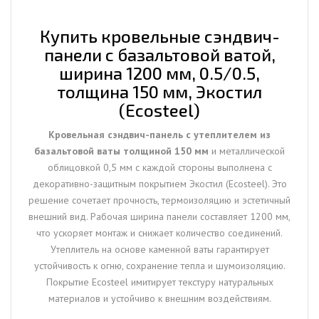
1200
мм,
Купить кровельные сэндвич-
0.5/0.5,
панели с базальтовой ватой,
толщина
ширина 1200 мм, 0.5/0.5,
150
толщина 150 мм, Экостил
мм,
(Ecosteel)
Экостил
(Ecosteel)
Кровельная сэндвич-панель с утеплителем из
базальтовой ваты толщиной 150 мм
и металлической
облицовкой 0,5 мм с каждой стороны выполнена с
декоративно-защитным покрытием Экостил (Ecosteel). Это
решение сочетает прочность, термоизоляцию и эстетичный
внешний вид. Рабочая ширина панели составляет 1200 мм,
что ускоряет монтаж и снижает количество соединений.
Утеплитель на основе каменной ваты гарантирует
устойчивость к огню, сохранение тепла и шумоизоляцию.
Покрытие Ecosteel имитирует текстуру натуральных
материалов и устойчиво к внешним воздействиям.