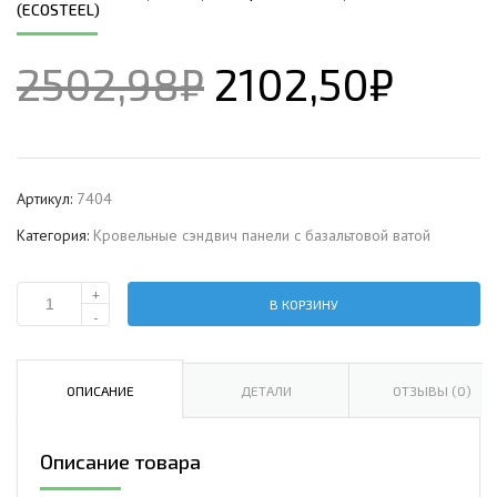
(ECOSTEEL)
2502,98
₽
2102,50
₽
Артикул:
7404
Категория:
Кровельные сэндвич панели c базальтовой ватой
+
В КОРЗИНУ
Количество
-
Кровельная
сэндвич-
панель
ОПИСАНИЕ
ДЕТАЛИ
ОТЗЫВЫ (0)
с
базальтовой
Описание товара
ватой,
ширина