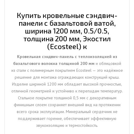
1200
мм,
Купить кровельные сэндвич-
0.5/0.5,
панели с базальтовой ватой,
толщина
ширина 1200 мм, 0.5/0.5,
200
толщина 200 мм, Экостил
мм,
(Ecosteel) к
Экостил
(Ecosteel)
Кровельная сэндвич-панель с теплоизоляцией из
базальтового волокна толщиной 200 мм
и облицовкой
из стали с полимерным покрытием Ecosteel — это надёжное
решение для монтажа ограждающих конструкций крыш.
Изделие шириной 1200 мм обладает высокой прочностью,
отличной геометрией и устойчиво к перепадам температур.
Стальное покрытие толщиной 0,5 мм с декоративным
финишным слоем сохраняет внешний вид на протяжении
всего срока эксплуатации. Минеральный сердечник не
поддерживает горение, обеспечивает эффективную
звукоизоляцию и термостойкость.