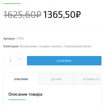
1625,60
₽
1365,50
₽
Артикул:
7396
Категория:
Кровельные сэндвич панели c базальтовой ватой
+
В КОРЗИНУ
Количество
-
Кровельная
сэндвич-
панель
ОПИСАНИЕ
ДЕТАЛИ
ОТЗЫВЫ (0)
с
базальтовой
Описание товара
ватой,
ширина