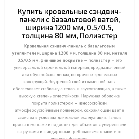
1200
мм,
Купить кровельные сэндвич-
0.5/0.5,
панели с базальтовой ватой,
толщина
ширина 1200 мм, 0.5/0.5,
80
толщина 80 мм, Полиэстер
мм,
Полиэстер
Кровельная сэндвич-панель с базальтовым
утеплителем, ширина 1200 мм, толщина 80 мм, металл
0.5/0.5 мм, финишное покрытие — полиэстер
— это
универсальный строительный материал, предназначенный
для обустройства лёгких, но прочных кровельных
конструкций. Внутренний слой из каменной ваты
обеспечивает стабильную тепло- и звукоизоляцию, а также
высокую степень огнестойкости. Наружная оболочка
покрыта полиэстером — износостойким,
атмосфероустойчивым полимером, сохраняющим цвет и
свойства в условиях длительной эксплуатации. Панель
проста в монтаже и подходит для объектов с умеренными
нагрузками и стандартными требованиями к защите от
внешних факторов.