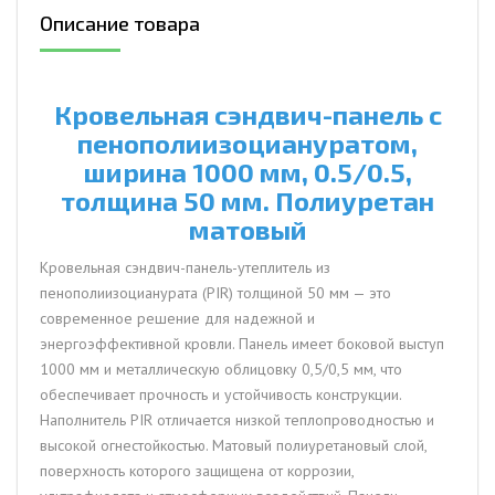
пенополиизоциануратом,
Описание товара
ширина
1000
мм,
0.5/0.5,
Кровельная сэндвич-панель с
толщина
пенополиизоциануратом,
50
ширина 1000 мм, 0.5/0.5,
мм,
толщина 50 мм. Полиуретан
Полиуретан
матовый
матовый
Кровельная сэндвич-панель-утеплитель из
пенополиизоцианурата (PIR) толщиной 50 мм — это
современное решение для надежной и
энергоэффективной кровли. Панель имеет боковой выступ
1000 мм и металлическую облицовку 0,5/0,5 мм, что
обеспечивает прочность и устойчивость конструкции.
Наполнитель PIR отличается низкой теплопроводностью и
высокой огнестойкостью. Матовый полиуретановый слой,
поверхность которого защищена от коррозии,