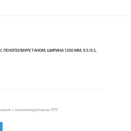
ЕЮЩИЙ С21
АЛЛИЧЕСКОЙ ЛЕСТНИЦЫ
ЕЮЩИЙ НС35
ЛАМНЫХ КОНСТРУКЦИЙ
ЕЮЩИЙ НС44
ЕЮЩИЙ С44
ЕЮЩИЙ НС57
 ПЕНОПОЛИУРЕТАНОМ, ШИРИНА 1200 ММ, 0.5/0.5,
ЕЮЩИЙ Н60
ЕЮЩИЙ Н75
СНЫХ АНГАРОВ
ЕЮЩИЙ Н114
СНЫХ АНГАРОВ
панели с пенополиуретаном ППУ