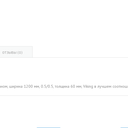
ОВАЯ ТРУБА 15 М ОДНОСТВОЛЬНАЯ
ОНЕСУЩАЯ
ОВАЯ ТРУБА 13 М ОДНОСТВОЛЬНАЯ
ОНЕСУЩАЯ
ОВАЯ ТРУБА 11 М ОДНОСТВОЛЬНАЯ
ОНЕСУЩАЯ
ОТЗЫВЫ (0)
ном, ширина 1200 мм, 0.5/0.5, толщина 60 мм, Viking в лучшем соотно