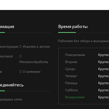
рмация
Время работы
Работаем без обеда и выходных
конструкции
Изделия и детали
Понедельник
Кругло
листовой
Металлообработка
Вторник
Кругло
Среда
Кругло
ж
О компании
Четверг
Кругло
Пятница
Кругло
единяйтесь
Суббота
Кругло
Воскресение
Кругло
циальных сетях