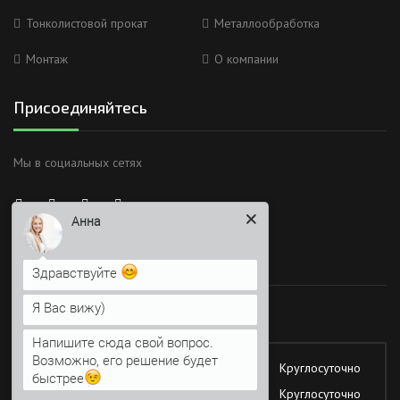
Тонколистовой прокат
Металлообработка
Монтаж
О компании
Присоединяйтесь
Мы в социальных сетях
Анна
Время работы
Здравствуйте
Я Вас вижу)
Работаем без обеда и выходных
Напишите сюда свой вопрос.
Возможно, его решение будет
Понедельник
Круглосуточно
быстрее
Вторник
Круглосуточно