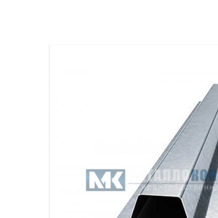
ПРОЖЕКТОРНЫЕ МАЧТЫ
ПРОГОНЫ
МЕТАЛЛИЧЕСКИЕ ОГРАЖДЕНИЯ
ЗАКЛАДНЫЕ ДЕТАЛИ
СВАИ СТАЛЬНЫЕ ВИНТОВЫЕ
ПРОИЗВОДСТВО МЕТАЛЛ
КОНТЕЙНЕР СБОРНО – РАЗБОРНЫЙ
БЫТ
ИЗГОТОВЛЕНИЕ СВАРНЫХ
ЗАКЛАДНЫЕ ИЗДЕЛИЯ
ОПОРЫ ТРУБОПРОВОДОВ
ДЫМОВЫЕ ТРУБЫ
ДЫМ
РЕЗЬБОВЫЕ ШПИЛЬКИ
САМ
ДЫМ
САМ
ДЫМ
САМ
ДЫМ
САМ
ДЫМ
САМ