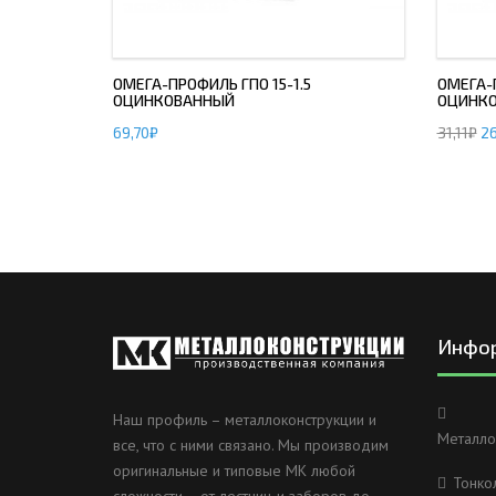
ОМЕГА-ПРОФИЛЬ ГПО 15-1.5
ОМЕГА-П
ОЦИНКОВАННЫЙ
ОЦИНК
69,70
₽
31,11
₽
26
Инфо
Наш профиль – металлоконструкции и
Металло
все, что с ними связано. Мы производим
оригинальные и типовые МК любой
Тонко