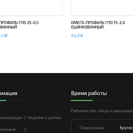
РОФИЛЬ ГПО 25-0.5
ОМЕГА-ПРОФИЛЬ ГПО 15-2.0
ОВАННЫЙ
ОЦИНКОВАННЫЙ
,13
₽
93,21
₽
рмация
Время работы
Работаем без обеда и выходных
конструкции
Изделия и детали
Понедельник
Кругло
листовой