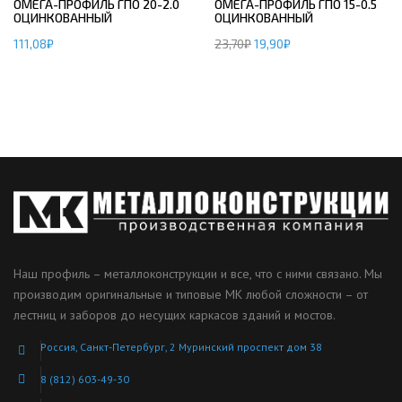
ОМЕГА-ПРОФИЛЬ ГПО 20-2.0
ОМЕГА-ПРОФИЛЬ ГПО 15-0.5
ОЦИНКОВАННЫЙ
ОЦИНКОВАННЫЙ
111,08
₽
23,70
₽
19,90
₽
Наш профиль – металлоконструкции и все, что с ними связано. Мы
производим оригинальные и типовые МК любой сложности – от
лестниц и заборов до несущих каркасов зданий и мостов.
Россия, Санкт-Петербург, 2 Муринский проспект дом 38
8 (812) 603-49-30