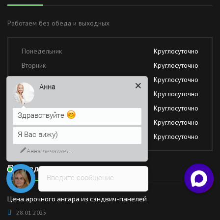
Работаем без обеда и выходных
Понедельник
Круглосуточно
Вторник
Круглосуточно
Среда
Круглосуточно
Анна
Четверг
Круглосуточно
Пятница
Круглосуточно
Здравствуйте
Суббота
Круглосуточно
Я Вас вижу)
Воскресение
Круглосуточно
Анна
печатает...
Последние новости
Введите сообщение
Цена арочного ангара из сэндвич-панелей
28.01.2025