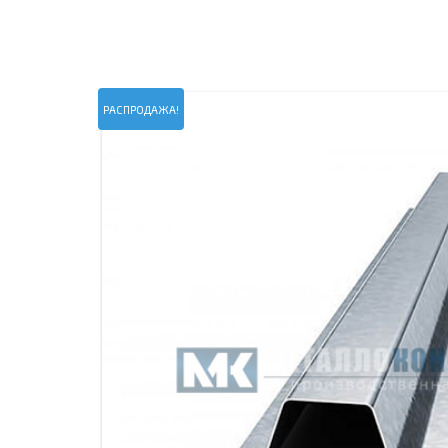
ПРОЖЕКТОРНЫЕ МАЧТЫ
ПРОГОНЫ
МЕТАЛЛИЧЕСКИЕ ОГРАЖДЕНИЯ
ЗАКЛАДНЫЕ ДЕТАЛИ
СВАИ СТАЛЬНЫЕ ВИНТОВЫЕ
ПРОИЗВОДСТВО МЕТАЛЛ
РАСПРОДАЖА!
КОНТЕЙНЕР СБОРНО – РАЗБОРНЫЙ
БЫТ
ИЗГОТОВЛЕНИЕ СВАРНЫХ
ЗАКЛАДНЫЕ ИЗДЕЛИЯ
ОПОРЫ ТРУБОПРОВОДОВ
ДЫМОВЫЕ ТРУБЫ
ДЫМ
РЕЗЬБОВЫЕ ШПИЛЬКИ
САМ
ДЫМ
САМ
ДЫМ
САМ
ДЫМ
САМ
ДЫМ
САМ