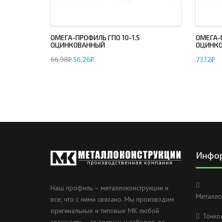
ОМЕГА-ПРОФИЛЬ ГПО 10-1.5
ОМЕГА-П
ОЦИНКОВАННЫЙ
ОЦИНК
66,98
₽
56,26
₽
73,12
₽
Инфо
Наш профиль – металлоконструкции и
Металло
все, что с ними связано. Мы производим
оригинальные и типовые МК любой
Тонко