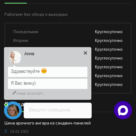
Работаем без обеда и выходных
Понедельник
Круглосуточно
Вторник
Круглосуточно
Среда
Круглосуточно
Анна
Четверг
Круглосуточно
Пятница
Круглосуточно
Здравствуйте
Суббота
Круглосуточно
Я Вас вижу)
Воскресение
Круглосуточно
Анна
печатает...
Последние новости
Введите сообщение
Цена арочного ангара из сэндвич-панелей
28.01.2025