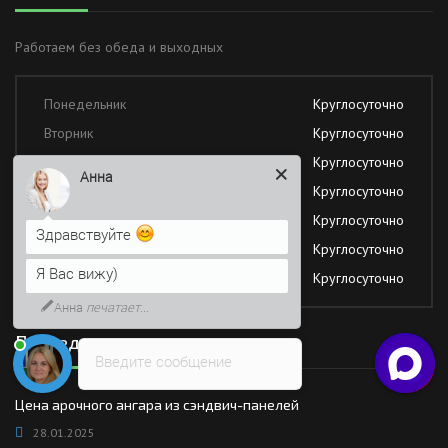
Работаем без обеда и выходных
Понедельник
Круглосуточно
Вторник
Круглосуточно
Среда
Круглосуточно
Анна
Четверг
Круглосуточно
Пятница
Круглосуточно
Здравствуйте
Суббота
Круглосуточно
Я Вас вижу)
Воскресение
Круглосуточно
Анна
печатает...
Последние новости
Введите сообщение
Цена арочного ангара из сэндвич-панелей
28.01.2025