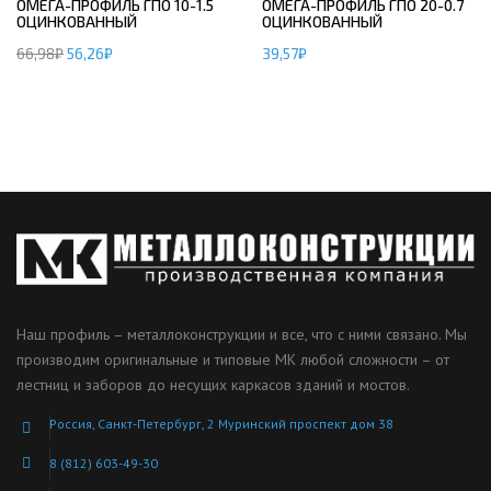
ОМЕГА-ПРОФИЛЬ ГПО 10-1.5
ОМЕГА-ПРОФИЛЬ ГПО 20-0.7
ОЦИНКОВАННЫЙ
ОЦИНКОВАННЫЙ
66,98
₽
56,26
₽
39,57
₽
Наш профиль – металлоконструкции и все, что с ними связано. Мы
производим оригинальные и типовые МК любой сложности – от
лестниц и заборов до несущих каркасов зданий и мостов.
Россия, Санкт-Петербург, 2 Муринский проспект дом 38
8 (812) 603-49-30