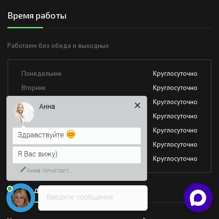
Время работы
Работаем без обеда и выходных
Понедельник
Круглосуточно
Вторник
Круглосуточно
Среда
Круглосуточно
Анна
Четверг
Круглосуточно
Пятница
Круглосуточно
Здравствуйте
Суббота
Круглосуточно
Я Вас вижу)
Воскресение
Круглосуточно
Анна
печатает...
Последние новости
Введите сообщение