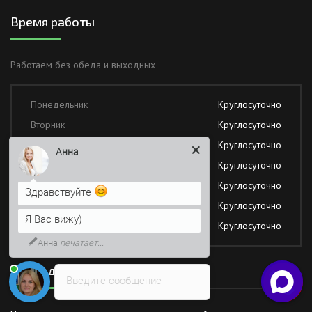
Время работы
Работаем без обеда и выходных
Понедельник
Круглосуточно
Вторник
Круглосуточно
Среда
Круглосуточно
Анна
Четверг
Круглосуточно
Пятница
Круглосуточно
Здравствуйте
Суббота
Круглосуточно
Я Вас вижу)
Воскресение
Круглосуточно
Анна
печатает...
Последние новости
Введите сообщение