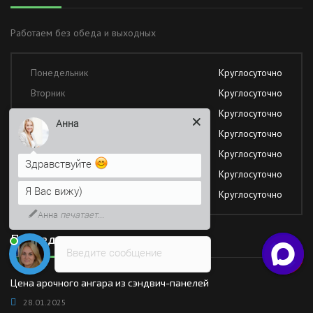
Работаем без обеда и выходных
Понедельник
Круглосуточно
Вторник
Круглосуточно
Среда
Круглосуточно
Анна
Четверг
Круглосуточно
Пятница
Круглосуточно
Здравствуйте
Суббота
Круглосуточно
Я Вас вижу)
Воскресение
Круглосуточно
Анна
печатает...
Последние новости
Введите сообщение
Цена арочного ангара из сэндвич-панелей
28.01.2025