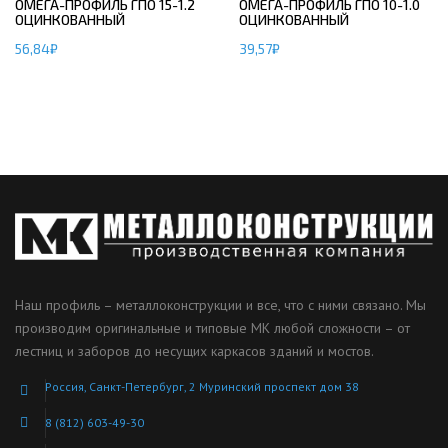
ОМЕГА-ПРОФИЛЬ ГПО 15-1.2
ОМЕГА-ПРОФИЛЬ ГПО 10-1.0
ОЦИНКОВАННЫЙ
ОЦИНКОВАННЫЙ
56,84
₽
39,57
₽
Наш профиль – металлоконструкции и все, что с ними связано. Мы
производим оригинальные и типовые МК любой сложности – от
лестниц и заборов до несущих каркасов зданий и мостов.
Россия, Санкт-Петербург, 2 Муринский проспект дом 38
8 (812) 603-49-30