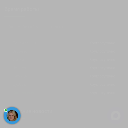
Время работы
Работаем без обеда и выходных
Понедельник
Круглосуточно
Вторник
Круглосуточно
Среда
Круглосуточно
Четверг
Круглосуточно
Пятница
Круглосуточно
Суббота
Круглосуточно
Воскресение
Круглосуточно
Последние новости