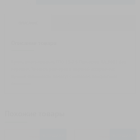
Количество
-
Омега-
профиль
ГПО
ОПИСАНИЕ
ДЕТАЛИ
ОТЗЫВЫ (0)
35-
2.5
Описание товара
Полиэстер
RAL9003
Купить омега-профиль ГПО 35-2.5 Полиэстер RAL9003 без
переплат. Точность размеров и широкий ассортимент.
Лучшие специалисты помогут с выбором. Консультация
бесплатно.
Похожие товары
РАСПРОДАЖА!
РАСПРОДАЖА!