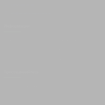
8 (812) 603-49-30
info@metallokonstrukciispb.ru
Информация
Металлоконструкции
Изделия и детали
Тонколистовой прокат
Металлообработка
Монтаж
О компании
Присоединяйтесь
Мы в социальных сетях