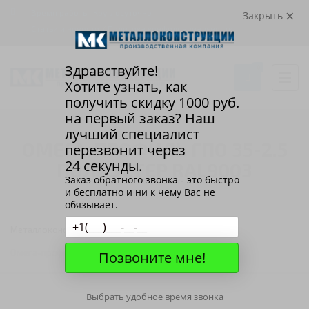
Время работы: Круглосуточно
Закрыть
Статьи и новости
/
Политика конфиденциальности
Здравствуйте!
0
Хотите узнать, как
получить скидку
1000
руб.
на первый заказ? Наш
лучший специалист
ОМЕГА-ПРОФИЛЬ ГПО 35-2.5
перезвонит через
24 секунды.
ПОЛИЭСТЕР RAL9003
Заказ обратного звонка - это быстро
и бесплатно и ни к чему Вас не
обязывает.
Металлоконструкции
Омега-профиль ГПО
Омега-профиль ГПО 35-2.5 Полиэстер RAL9003
Позвоните мне!
Выбрать удобное время звонка