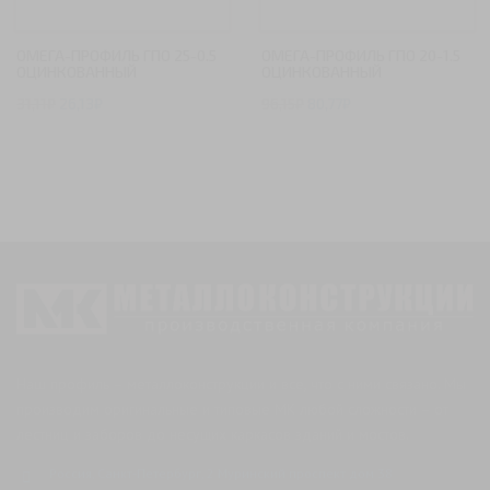
ОМЕГА-ПРОФИЛЬ ГПО 25-0.5
ОМЕГА-ПРОФИЛЬ ГПО 20-1.5
ОЦИНКОВАННЫЙ
ОЦИНКОВАННЫЙ
31,11
₽
26,13
₽
96,15
₽
80,77
₽
Наш профиль – металлоконструкции и все, что с ними связано. Мы
производим оригинальные и типовые МК любой сложности – от
лестниц и заборов до несущих каркасов зданий и мостов.
Россия, Санкт-Петербург, 2 Муринский проспект дом 38