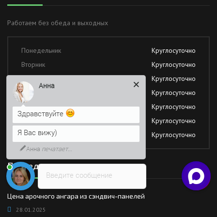
Работаем без обеда и выходных
Понедельник
Круглосуточно
Вторник
Круглосуточно
Среда
Круглосуточно
Анна
Четверг
Круглосуточно
Пятница
Круглосуточно
Здравствуйте
Суббота
Круглосуточно
Я Вас вижу)
Воскресение
Круглосуточно
Анна
печатает...
Последние новости
Введите сообщение
Цена арочного ангара из сэндвич-панелей
28.01.2025