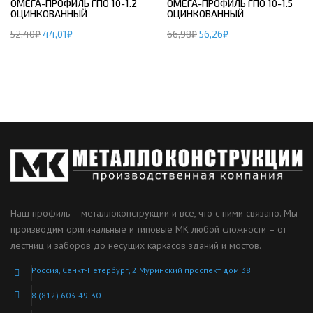
ОМЕГА-ПРОФИЛЬ ГПО 10-1.2
ОМЕГА-ПРОФИЛЬ ГПО 10-1.5
ОЦИНКОВАННЫЙ
ОЦИНКОВАННЫЙ
52,40
₽
44,01
₽
66,98
₽
56,26
₽
Наш профиль – металлоконструкции и все, что с ними связано. Мы
производим оригинальные и типовые МК любой сложности – от
лестниц и заборов до несущих каркасов зданий и мостов.
Россия, Санкт-Петербург, 2 Муринский проспект дом 38
8 (812) 603-49-30