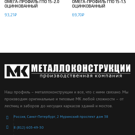
ОМЕГА-ПРОФИЛЬ ГПО 15-2.0
ОМЕГА-ПРОФИЛЬ ГПО 15-1.5
ОЦИНКОВАННЫЙ
ОЦИНКОВАННЫЙ
93,21
₽
69,70
₽
Наш профиль – металлоконструкции и все, что с ними связано. Мы
производим оригинальные и типовые МК любой сложности – от
лестниц и заборов до несущих каркасов зданий и мостов.
Россия, Санкт-Петербург, 2 Муринский проспект дом 38
8 (812) 603-49-30