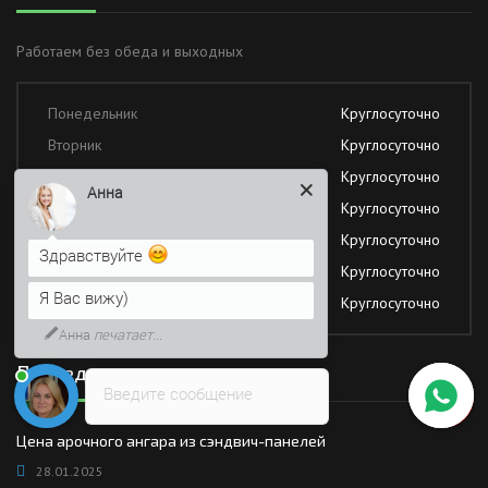
Работаем без обеда и выходных
Понедельник
Круглосуточно
Вторник
Круглосуточно
Среда
Круглосуточно
Анна
Четверг
Круглосуточно
Пятница
Круглосуточно
Здравствуйте
Суббота
Круглосуточно
Я Вас вижу)
Воскресение
Круглосуточно
Анна
печатает...
Последние новости
Введите сообщение
Цена арочного ангара из сэндвич-панелей
28.01.2025