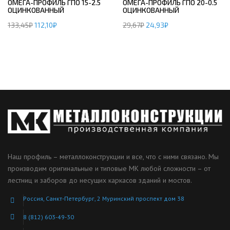
ОМЕГА-ПРОФИЛЬ ГПО 15-2.5
ОМЕГА-ПРОФИЛЬ ГПО 20-0.5
ОЦИНКОВАННЫЙ
ОЦИНКОВАННЫЙ
133,45
₽
112,10
₽
29,67
₽
24,93
₽
Наш профиль – металлоконструкции и все, что с ними связано. Мы
производим оригинальные и типовые МК любой сложности – от
лестниц и заборов до несущих каркасов зданий и мостов.
Россия, Санкт-Петербург, 2 Муринский проспект дом 38
8 (812) 603-49-30