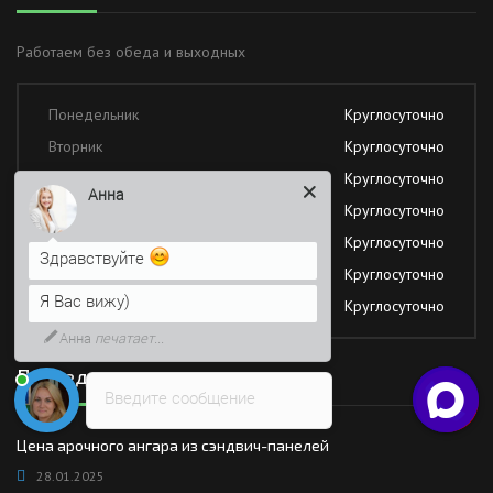
Работаем без обеда и выходных
Понедельник
Круглосуточно
Вторник
Круглосуточно
Среда
Круглосуточно
Анна
Четверг
Круглосуточно
Пятница
Круглосуточно
Здравствуйте
Суббота
Круглосуточно
Я Вас вижу)
Воскресение
Круглосуточно
Анна
печатает...
Последние новости
Введите сообщение
Цена арочного ангара из сэндвич-панелей
28.01.2025