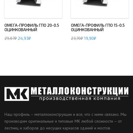
ОМЕГА-ПРОФИЛЬ ГПО 20-0.5
ОМЕГА-ПРОФИЛЬ ГПО 15-0.5
ОЦИНКОВАННЫЙ
ОЦИНКОВАННЫЙ
29,67
₽
24,93
₽
23,70
₽
19,90
₽
Наш профиль – металлоконструкции и все, что с ними связано. Мы
производим оригинальные и типовые МК любой сложности – от
лестниц и заборов до несущих каркасов зданий и мостов.