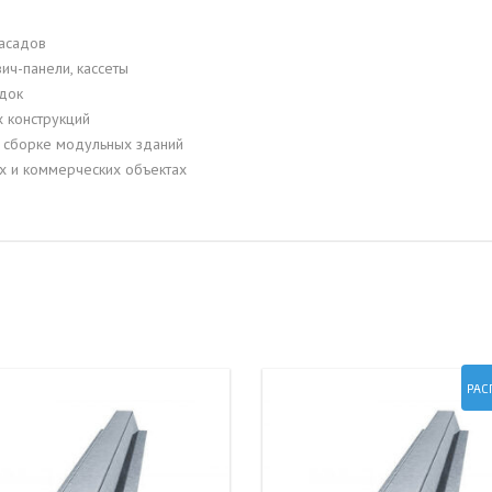
асадов
ич-панели, кассеты
одок
х конструкций
и сборке модульных зданий
ых и коммерческих объектах
РАС