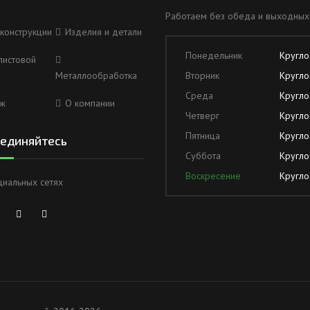
Работаем без обеда и выходных
конструкции
Изделия и детали
Понедельник
Кругло
листовой
Металлообработка
Вторник
Кругло
Среда
Кругло
ж
О компании
Четверг
Кругло
Пятница
Кругло
единяйтесь
Суббота
Кругло
Воскресение
Кругло
циальных сетях