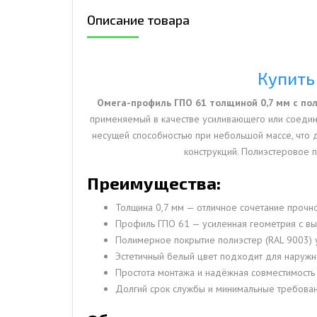
Описание товара
ДЫМ
САМ
ДЫМ
Купить
САМ
Омега-профиль ГПО 61 толщиной 0,7 мм с по
ДЫМ
применяемый в качестве усиливающего или соедин
САМ
несущей способностью при небольшой массе, что 
конструкций. Полиэстеровое 
Преимущества:
Толщина 0,7 мм — отличное сочетание прочно
Профиль ГПО 61 — усиленная геометрия с вы
Полимерное покрытие полиэстер (RAL 9003) 
Эстетичный белый цвет подходит для наружн
Простота монтажа и надёжная совместимость
Долгий срок службы и минимальные требова