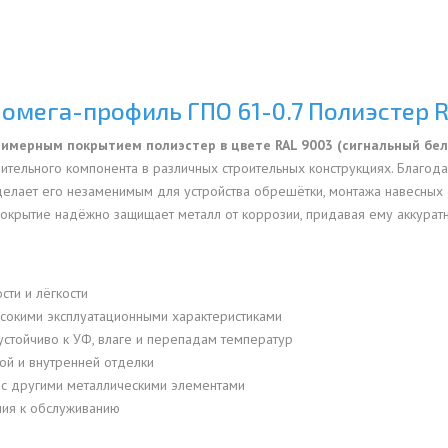
ОВАЯ ТРУБА 15 М ОДНОСТВОЛЬНАЯ
ОНЕСУЩАЯ
ОВАЯ ТРУБА 13 М ОДНОСТВОЛЬНАЯ
 омега-профиль ГПО 61-0.7 Полиэстер 
ОНЕСУЩАЯ
лимерным покрытием полиэстер в цвете RAL 9003 (сигнальный бе
ОВАЯ ТРУБА 11 М ОДНОСТВОЛЬНАЯ
ительного компонента в различных строительных конструкциях. Благо
ОНЕСУЩАЯ
делает его незаменимым для устройства обрешётки, монтажа навесных ф
покрытие надёжно защищает металл от коррозии, придавая ему аккуратн
сти и лёгкости
сокими эксплуатационными характеристиками
устойчиво к УФ, влаге и перепадам температур
ой и внутренней отделки
 с другими металлическими элементами
ния к обслуживанию