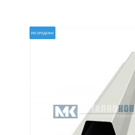
ПРОЖЕКТОРНЫЕ МАЧТЫ
ПРОГОНЫ
МЕТАЛЛИЧЕСКИЕ ОГРАЖДЕНИЯ
ЗАКЛАДНЫЕ ДЕТАЛИ
СВАИ СТАЛЬНЫЕ ВИНТОВЫЕ
ПРОИЗВОДСТВО МЕТАЛЛ
РАСПРОДАЖА!
КОНТЕЙНЕР СБОРНО – РАЗБОРНЫЙ
БЫТ
ИЗГОТОВЛЕНИЕ СВАРНЫХ
ЗАКЛАДНЫЕ ИЗДЕЛИЯ
ОПОРЫ ТРУБОПРОВОДОВ
ДЫМОВЫЕ ТРУБЫ
ДЫМ
РЕЗЬБОВЫЕ ШПИЛЬКИ
САМ
ДЫМ
САМ
ДЫМ
САМ
ДЫМ
САМ
ДЫМ
САМ