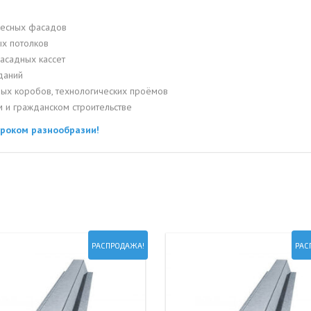
весных фасадов
ых потолков
асадных кассет
даний
ых коробов, технологических проёмов
и гражданском строительстве
ироком разнообразии!
РАСПРОДАЖА!
РАС