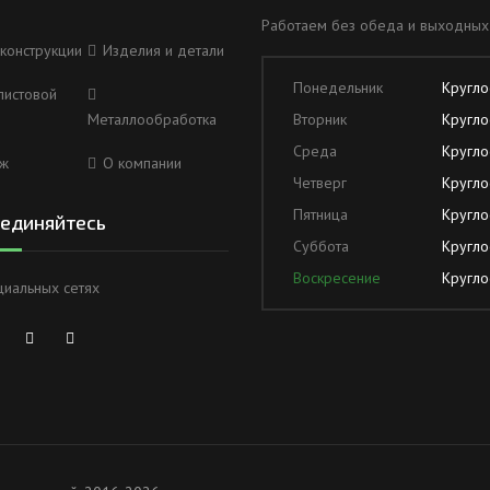
Работаем без обеда и выходных
конструкции
Изделия и детали
Понедельник
Кругло
листовой
Металлообработка
Вторник
Кругло
Среда
Кругло
ж
О компании
Четверг
Кругло
Пятница
Кругло
единяйтесь
Суббота
Кругло
Воскресение
Кругло
циальных сетях