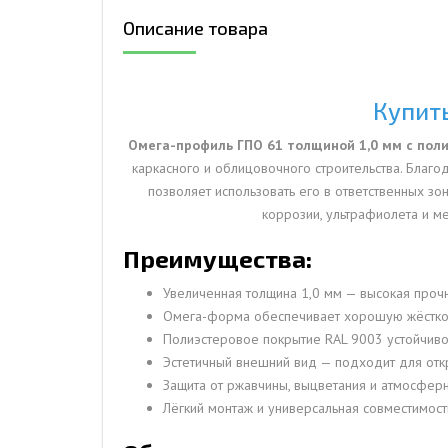
Описание товара
ДЫМ
САМ
ДЫМ
Купит
САМ
Омега-профиль ГПО 61 толщиной 1,0 мм с пол
ДЫМ
каркасного и облицовочного строительства. Благо
САМ
позволяет использовать его в ответственных зо
коррозии, ультрафиолета и м
Преимущества:
Увеличенная толщина 1,0 мм — высокая прочн
Омега-форма обеспечивает хорошую жёстко
Полиэстеровое покрытие RAL 9003 устойчив
Эстетичный внешний вид — подходит для отк
Защита от ржавчины, выцветания и атмосфер
Лёгкий монтаж и универсальная совместимост