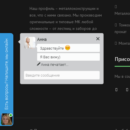
Наш профиль – металлоконструкции и
Металло
все, что с ними связано. Мы производим
оригинальные и типовые МК любой
Тонко
сложности – от лестниц и заборов до
прокат
несущих каркасов зданий и мостов.
Анна
Есть вопросы? Напишите, мы онлайн
Монта
Россия, Санкт-Петербург, 2
Здравствуйте
Муринский проспект дом 38
Я Вас вижу)
Присо
8 (812) 603-49-30
Анна
печатает...
info@metallokonstrukciispb.ru
Мы в со