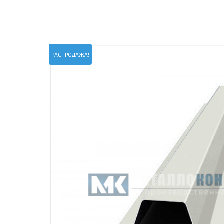
ПРОЖЕКТОРНЫЕ МАЧТЫ
ПРОГОНЫ
МЕТАЛЛИЧЕСКИЕ ОГРАЖДЕНИЯ
ЗАКЛАДНЫЕ ДЕТАЛИ
СВАИ СТАЛЬНЫЕ ВИНТОВЫЕ
ПРОИЗВОДСТВО МЕТАЛЛ
РАСПРОДАЖА!
КОНТЕЙНЕР СБОРНО – РАЗБОРНЫЙ
БЫТ
ИЗГОТОВЛЕНИЕ СВАРНЫХ
ЗАКЛАДНЫЕ ИЗДЕЛИЯ
ОПОРЫ ТРУБОПРОВОДОВ
ДЫМОВЫЕ ТРУБЫ
ДЫМ
РЕЗЬБОВЫЕ ШПИЛЬКИ
САМ
ДЫМ
САМ
ДЫМ
САМ
ДЫМ
САМ
ДЫМ
САМ