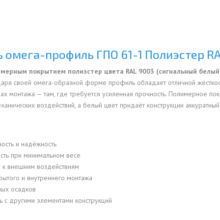
ОВАЯ ТРУБА 15 М ОДНОСТВОЛЬНАЯ
ОНЕСУЩАЯ
ОВАЯ ТРУБА 13 М ОДНОСТВОЛЬНАЯ
ь омега-профиль ГПО 61-1 Полиэстер R
ОНЕСУЩАЯ
имерным покрытием полиэстер цвета RAL 9003 (сигнальный белый
ОВАЯ ТРУБА 11 М ОДНОСТВОЛЬНАЯ
даря своей омега-образной форме профиль обладает отличной жёсткост
ОНЕСУЩАЯ
нах монтажа — там, где требуется усиленная прочность. Полимерное по
еханических воздействий, а белый цвет придаёт конструкции аккуратны
ость и надёжность
сть при минимальном весе
о к внешним воздействиям
рытого и внутреннего монтажа
ных осадков
ь с другими элементами конструкций