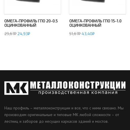
ОМЕГА-ПРОФИЛЬ ГПО 20-0.5
ОМЕГА-ПРОФИЛЬ ГПО 15-1.0
ОЦИНКОВАННЫЙ
ОЦИНКОВАННЫЙ
29,67
₽
24,93
₽
51,67
₽
43,40
₽
Наш профиль – металлоконструкции и все, что с ними связано. Мы
производим оригинальные и типовые МК любой сложности – от
лестниц и заборов до несущих каркасов зданий и мостов.