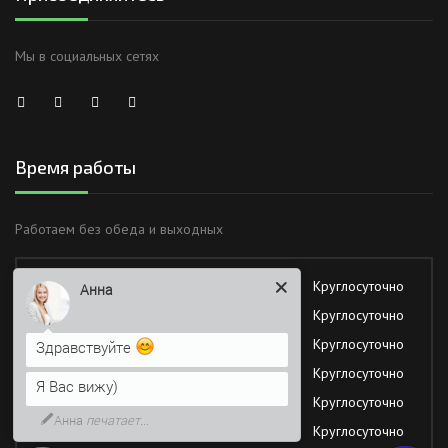
Мы в социальных сетях
Время работы
Работаем без обеда и выходных
Анна
Понедельник
Круглосуточно
Здравствуйте
Вторник
Круглосуточно
Я Вас вижу)
Среда
Круглосуточно
Напишите сюда свой вопрос.
Четверг
Круглосуточно
Возможно, его решение будет
Пятница
Круглосуточно
быстрее
Суббота
Круглосуточно