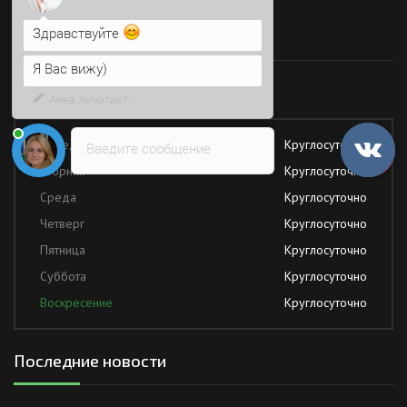
Я Вас вижу)
Время работы
Напишите сюда свой вопрос.
Возможно, его решение будет
быстрее
Работаем без обеда и выходных
Понедельник
Круглосуточно
Введите сообщение
Вторник
Круглосуточно
Среда
Круглосуточно
Четверг
Круглосуточно
Пятница
Круглосуточно
Суббота
Круглосуточно
Воскресение
Круглосуточно
Последние новости