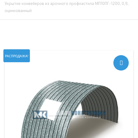
Укрытие конвейеров из арочного профнастила МП10ПГ-1200, 0,9,
оцинкованный
РАСПРОДАЖА!