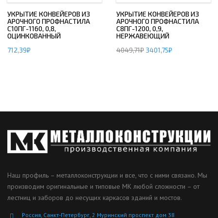
УКРЫТИЕ КОНВЕЙЕРОВ ИЗ
УКРЫТИЕ КОНВЕЙЕРОВ ИЗ
АРОЧНОГО ПРОФНАСТИЛА
АРОЧНОГО ПРОФНАСТИЛА
С10ПГ-1160, 0,8,
С8ПГ-1200, 0,9,
ОЦИНКОВАННЫЙ
НЕРЖАВЕЮЩИЙ
712,39
₽
4049,71
₽
3401,75
₽
Наш профиль – металлоконструкции и все, что с ними связано. Мы
производим оригинальные и типовые МК любой сложности – от
лестниц и заборов до несущих каркасов зданий и мостов.
Россия, Санкт-Петербург, 2 Муринский проспект дом 38