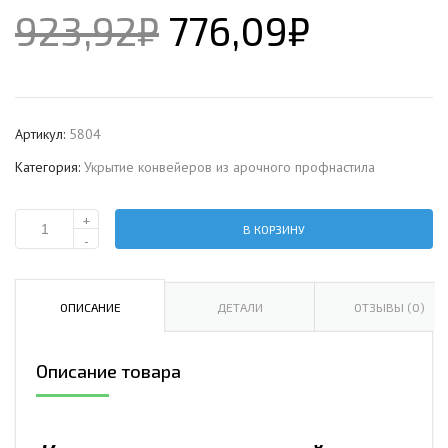
923,92
₽
776,09
₽
Артикул:
5804
Категория:
Укрытие конвейеров из арочного профнастила
+
В КОРЗИНУ
Количество
-
Укрытие
конвейеров
из
ОПИСАНИЕ
ДЕТАЛИ
ОТЗЫВЫ (0)
арочного
профнастила
Описание товара
МП10ПГ-1200,
0,9,
оцинкованный