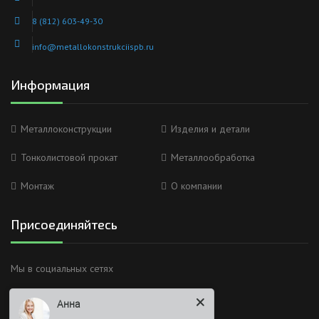
8 (812) 603-49-30
info@metallokonstrukciispb.ru
Информация
Металлоконструкции
Изделия и детали
Тонколистовой прокат
Металлообработка
Монтаж
О компании
Присоединяйтесь
Анна
Мы в социальных сетях
Здравствуйте