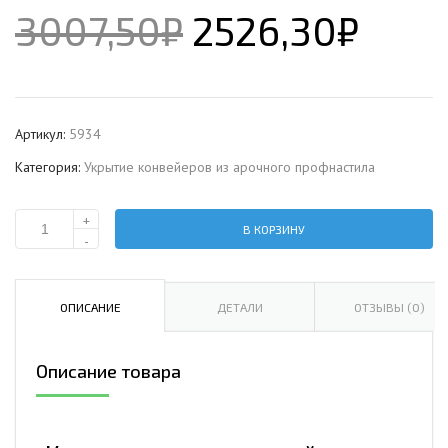
3007,50
₽
2526,30
₽
Артикул:
5934
Категория:
Укрытие конвейеров из арочного профнастила
+
В КОРЗИНУ
Количество
-
Укрытие
конвейеров
из
ОПИСАНИЕ
ДЕТАЛИ
ОТЗЫВЫ (0)
арочного
профнастила
Описание товара
МП35ПГ-1076,
0,7,
нержавеющий