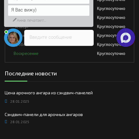
Напишите сюда свой вопрос.
Вторник
Круглосуточно
Возможно, его решение будет
быстрее
Среда
Круглосуточно
Четверг
Круглосуточно
Пятница
Круглосуточно
Введите сообщение
Суббота
Круглосуточно
Воскресение
Круглосуточно
Последние новости
Цена арочного ангара из сэндвич-панелей
28.01.2025
Сэндвич-панели для арочных ангаров
28.01.2025