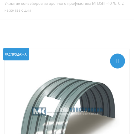
Укрытие конвейеров из арочного профнастила МП35ПГ-1076, 0,7,
нержавеющий
РАСПРОДАЖА!