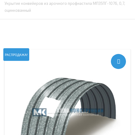
Укрытие конвейеров из арочного профнастила МП35ПГ-1076, 0,7,
оцинкованный
РАСПРОДАЖА!