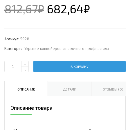
812,67
₽
682,64
₽
Артикул:
5928
Категория:
Укрытие конвейеров из арочного профнастила
+
В КОРЗИНУ
Количество
-
Укрытие
конвейеров
из
ОПИСАНИЕ
ДЕТАЛИ
ОТЗЫВЫ (0)
арочного
профнастила
Описание товара
МП35ПГ-1076,
0,7,
оцинкованный