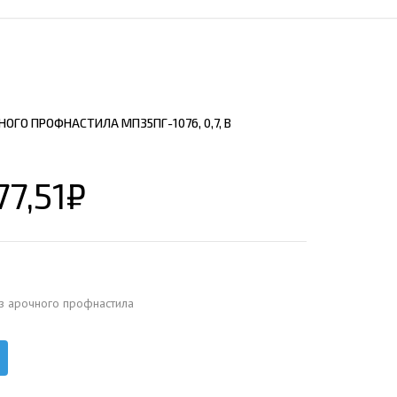
ЕЮЩИЙ С21
АЛЛИЧЕСКОЙ ЛЕСТНИЦЫ
ЕЮЩИЙ НС35
ЛАМНЫХ КОНСТРУКЦИЙ
ЕЮЩИЙ НС44
ЕЮЩИЙ С44
ОГО ПРОФНАСТИЛА МП35ПГ-1076, 0,7, В
ЕЮЩИЙ НС57
ЕЮЩИЙ Н60
77,51
₽
ЕЮЩИЙ Н75
СНЫХ АНГАРОВ
ЕЮЩИЙ Н114
СНЫХ АНГАРОВ
з арочного профнастила