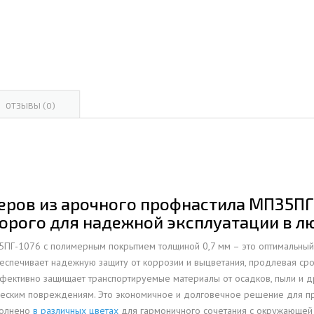
ОВАЯ ТРУБА 15 М ОДНОСТВОЛЬНАЯ
ОНЕСУЩАЯ
ОВАЯ ТРУБА 13 М ОДНОСТВОЛЬНАЯ
ОНЕСУЩАЯ
ОВАЯ ТРУБА 11 М ОДНОСТВОЛЬНАЯ
ОТЗЫВЫ (0)
ОНЕСУЩАЯ
ров из арочного профнастила МП35ПГ-
орого для надежной эксплуатации в л
5ПГ-1076 с полимерным покрытием толщиной 0,7 мм – это оптимальный
спечивает надежную защиту от коррозии и выцветания, продлевая ср
фективно защищает транспортируемые материалы от осадков, пыли и др
ическим повреждениям. Это экономичное и долговечное решение для пр
полнено
в различных цветах
для гармоничного сочетания с окружающей