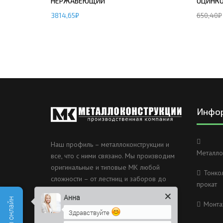
НЕРЖАВЕЮЩИЙ
ОЦИНК
3814,65
₽
650,40
₽
Инфо
Наш профиль – металлоконструкции и
Металло
все, что с ними связано. Мы производим
оригинальные и типовые МК любой
Тонко
сложности – от лестниц и заборов до
прокат
несущих каркасов зданий и мостов.
Анна
Монта
Россия, Санкт-Петербург, 2
Здравствуйте
Муринский проспект дом 38