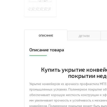
ДЫМ
САМ
ДЫМ
САМ
ДЫМ
ОПИСАНИЕ
ДЕТАЛИ
САМ
Описание товара
Купить укрытие конвейе
покрытии нед
Укрытие конвейеров из арочного профнастила МП3
промышленных условиях. Полимерное покрытие обе
обеспечивает хорошую жесткость конструкции и эф
мм увеличивает прочность и устойчивость к механ
конвейеров. Полимерное покрытие может быть вы