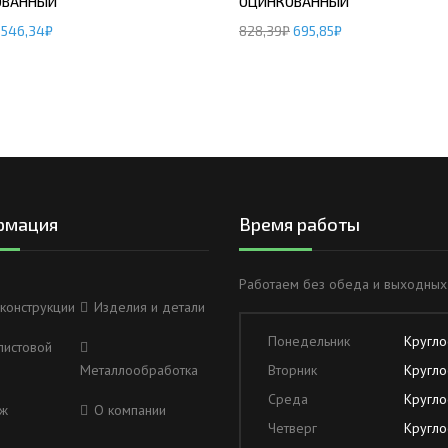
ОВАННЫЙ
ОЦИНКОВАННЫЙ
546,34
₽
828,39
₽
695,85
₽
рмация
Время работы
Работаем без обеда и выходных
конструкции
Изделия и детали
Понедельник
Кругло
листовой
Металлообработка
Вторник
Кругло
Среда
Кругло
ж
О компании
Четверг
Кругло