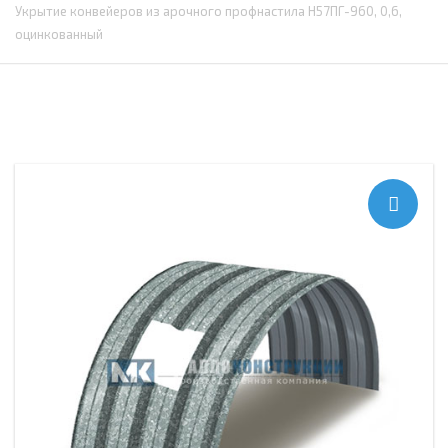
Укрытие конвейеров из арочного профнастила Н57ПГ-960, 0,6,
оцинкованный