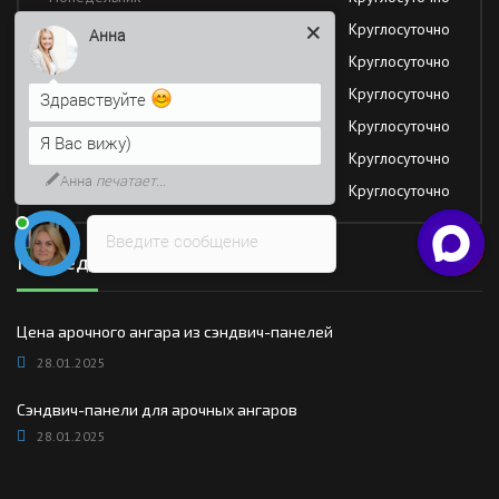
Вторник
Круглосуточно
Анна
Среда
Круглосуточно
Четверг
Круглосуточно
Здравствуйте
Пятница
Круглосуточно
Я Вас вижу)
Суббота
Круглосуточно
Анна
печатает...
Воскресение
Круглосуточно
Введите сообщение
Последние новости
Цена арочного ангара из сэндвич-панелей
28.01.2025
Сэндвич-панели для арочных ангаров
28.01.2025