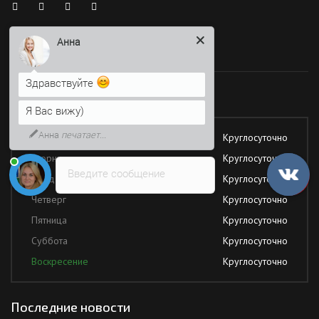
Анна
Здравствуйте
Время работы
Я Вас вижу)
Работаем без обеда и выходных
Напишите сюда свой вопрос.
Возможно, его решение будет
быстрее
Понедельник
Круглосуточно
Вторник
Круглосуточно
Введите сообщение
Среда
Круглосуточно
Четверг
Круглосуточно
Пятница
Круглосуточно
Суббота
Круглосуточно
Воскресение
Круглосуточно
Последние новости