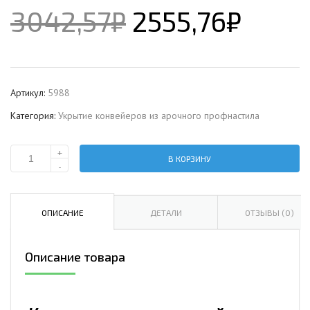
3042,57
₽
2555,76
₽
Артикул:
5988
Категория:
Укрытие конвейеров из арочного профнастила
+
В КОРЗИНУ
Количество
-
Укрытие
конвейеров
из
ОПИСАНИЕ
ДЕТАЛИ
ОТЗЫВЫ (0)
арочного
профнастила
Описание товара
Н57ПГ-960,
0,7,
нержавеющий