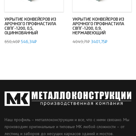
УКРЫТИЕ КОНВЕЙЕРОВ ИЗ
УКРЫТИЕ КОНВЕЙЕРОВ ИЗ
АРОЧНОГО ПРОФНАСТИЛА
АРОЧНОГО ПРОФНАСТИЛА
С8ПГ-1200, 0,5,
С8ПГ-1200, 0,9,
ОЦИНКОВАННЫЙ
НЕРЖАВЕЮЩИЙ
650,40
₽
546,34
₽
4049,71
₽
3401,75
₽
Наш профиль – металлоконструкции и все, что с ними связано. Мы
производим оригинальные и типовые МК любой сложности – от
лестниц и заборов до несущих каркасов зданий и мостов.