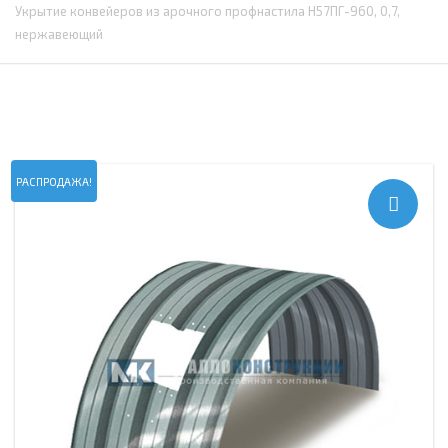
Укрытие конвейеров из арочного профнастила Н57ПГ-960, 0,7,
нержавеющий
РАСПРОДАЖА!